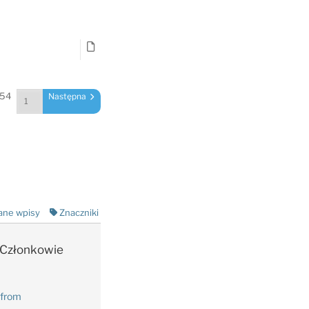
 54
Następna
ane wpisy
Znaczniki
Członkowie
 from