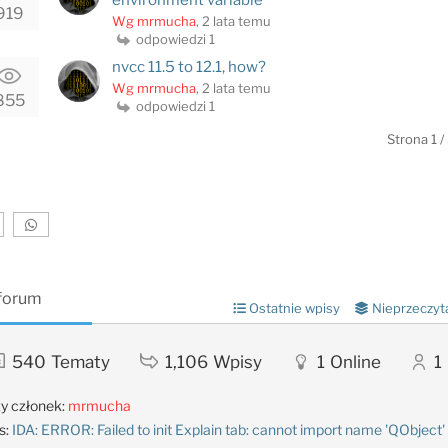
919
Wg mrmucha
, 2 lata temu
odpowiedzi 1
nvcc 11.5 to 12.1, how?
Wg mrmucha
, 2 lata temu
855
odpowiedzi 1
Strona 1 /
 forum
Ostatnie wpisy
Nieprzeczyt
540
Tematy
1,106
Wpisy
1
Online
1
y członek:
mrmucha
s:
IDA: ERROR: Failed to init Explain tab: cannot import name 'QObject'