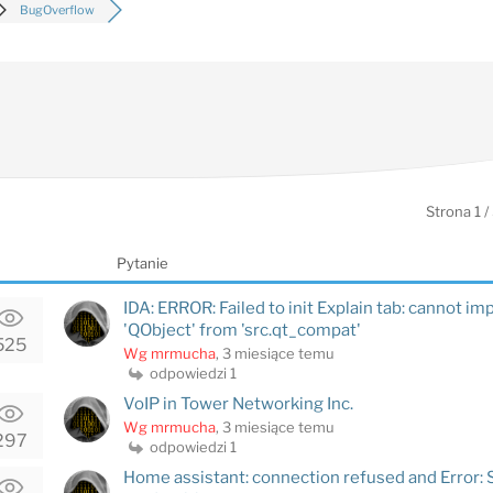
BugOverflow
Strona 1 /
Pytanie
IDA: ERROR: Failed to init Explain tab: cannot i
'QObject' from 'src.qt_compat'
525
Wg mrmucha
, 3 miesiące temu
odpowiedzi 1
VoIP in Tower Networking Inc.
Wg mrmucha
, 3 miesiące temu
297
odpowiedzi 1
Home assistant: connection refused and Error: 