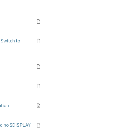
 Switch to
ation
and no $DISPLAY