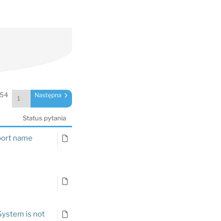
 54
Następna
Status pytania
mport name
System is not