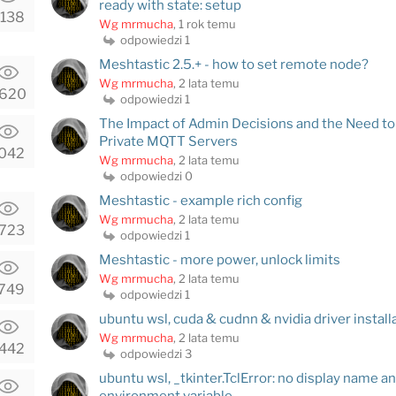
ready with state: setup
138
Wg mrmucha
, 1 rok temu
odpowiedzi 1
Meshtastic 2.5.+ - how to set remote node?
Wg mrmucha
, 2 lata temu
620
odpowiedzi 1
The Impact of Admin Decisions and the Need to
Private MQTT Servers
042
Wg mrmucha
, 2 lata temu
odpowiedzi 0
Meshtastic - example rich config
Wg mrmucha
, 2 lata temu
723
odpowiedzi 1
Meshtastic - more power, unlock limits
Wg mrmucha
, 2 lata temu
749
odpowiedzi 1
ubuntu wsl, cuda & cudnn & nvidia driver install
Wg mrmucha
, 2 lata temu
442
odpowiedzi 3
ubuntu wsl, _tkinter.TclError: no display name 
environment variable