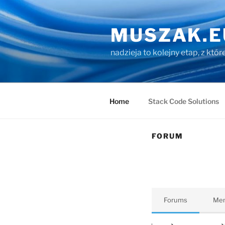
Przejdź
do
MUSZAK.E
treści
nadzieja to kolejny etap, z któ
Home
Stack Code Solutions
FORUM
Forums
Me