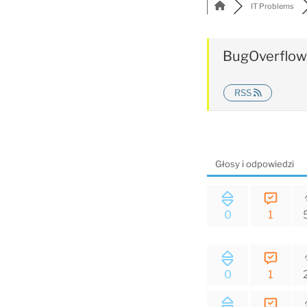
IT Problems
BugOverflow
RSS
Głosy i odpowiedzi
0
1
0
1