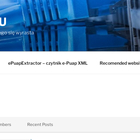
U
rego się wyrasta
ePuapExtractor – czytnik e-Puap XML
Recomended websi
mbers
Recent Posts