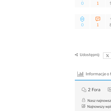
0
1
0
1
Udostępnij:
Informacje o
2
Fora
Nasz najnowsz
Najnowszy wpi