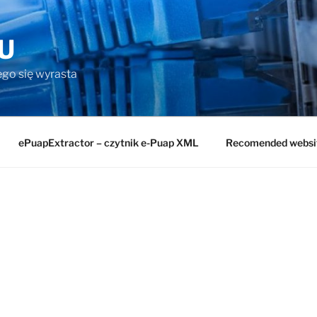
U
rego się wyrasta
ePuapExtractor – czytnik e-Puap XML
Recomended websi