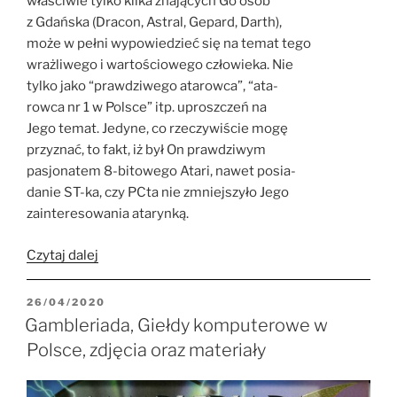
właściwie tylko kilka znających Go osób
z Gdańska (Dracon, Astral, Gepard, Darth),
może w pełni wypowiedzieć się na temat tego
wrażliwego i wartościowego człowieka. Nie
tylko jako “prawdziwego atarowca”, “ata-
rowca nr 1 w Polsce” itp. uproszczeń na
Jego temat. Jedyne, co rzeczywiście mogę
przyznać, to fakt, iż był On prawdziwym
pasjonatem 8-bitowego Atari, nawet posia-
danie ST-ka, czy PCta nie zmniejszyło Jego
zainteresowania atarynką.
„Syzygy#7
Czytaj dalej
–
Krzysztof
OPUBLIKOWANE
26/04/2020
Kubeczko”
W
Gambleriada, Giełdy komputerowe w
Polsce, zdjęcia oraz materiały