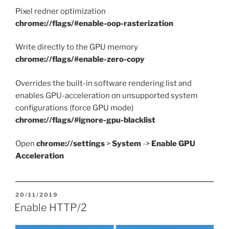
Pixel redner optimization
chrome://flags/#enable-oop-rasterization
Write directly to the GPU memory
chrome://flags/#enable-zero-copy
Overrides the built-in software rendering list and
enables GPU-acceleration on unsupported system
configurations (force GPU mode)
chrome://flags/#ignore-gpu-blacklist
Open
chrome://settings
>
System
->
Enable GPU
Acceleration
OPUBLIKOWANE
20/11/2019
W
Enable HTTP/2