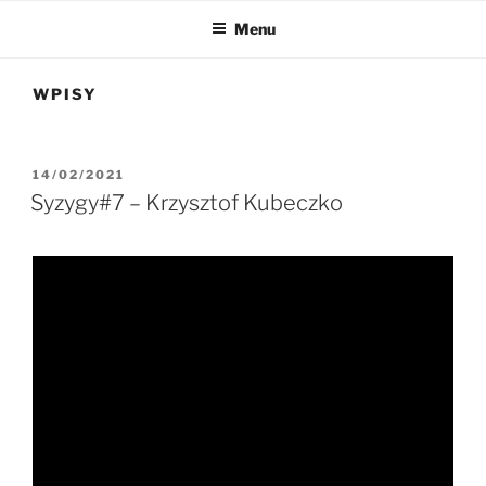
Menu
WPISY
OPUBLIKOWANE
14/02/2021
W
Syzygy#7 – Krzysztof Kubeczko