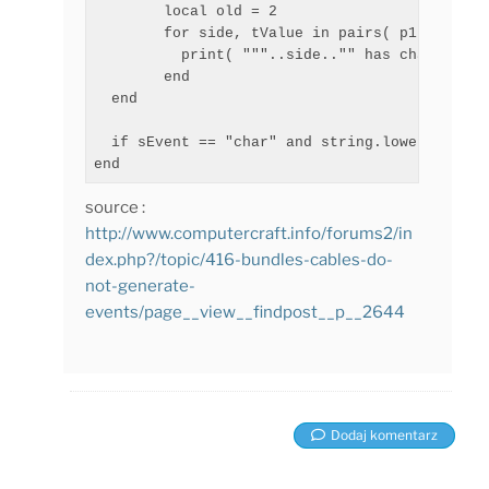
        local old = 2

        for side, tValue in pairs( p1 ) do

          print( """..side.."" has changed fr
        end

  end

  if sEvent == "char" and string.lower( p1 ) 
end
source :
http://www.computercraft.info/forums2/in
dex.php?/topic/416-bundles-cables-do-
not-generate-
events/page__view__findpost__p__2644
Dodaj komentarz