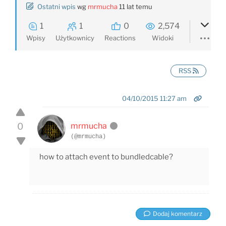
Ostatni wpis
wg
mrmucha
11 lat temu
1
1
0
2,574
Wpisy
Użytkownicy
Reactions
Widoki
RSS
04/10/2015 11:27 am
0
mrmucha
(@mrmucha)
how to attach event to bundledcable?
Dodaj komentarz