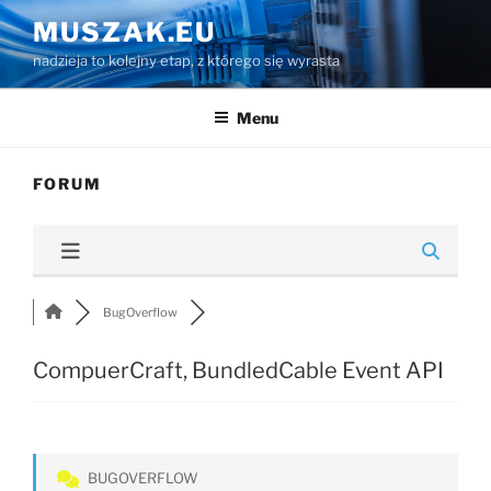
Przejdź
MUSZAK.EU
do
nadzieja to kolejny etap, z którego się wyrasta
treści
Menu
FORUM
BugOverflow
CompuerCraft, BundledCable Event API
BUGOVERFLOW