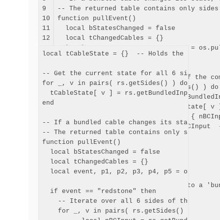
9

--
 The returned table contains only sides
10

function
 pullEvent
(
)
11

local
 bStatesChanged = 
false
12

local
 tChangedCables = 
{
}
13

local
 event, p1, p2, p3, p4, p5 = os.pu
local tCableState = {}  -- Holds the state of
14

15

if
 event == 
"
redstone
"
then
-- Get the current state for all 6 sides.

16

--
 Iterate over all 
6
 sides of the com
for _, v in pairs( rs.getSides() ) do

17

for
 _, v 
in
 pairs
(
 rs.getSides
(
)
)
do
  tCableState[ v ] = rs.getBundledInput( v )

18

local
 nBCInput = rs.getBundledI
end

19

if
  nBCInput ~= tCableState
[
 v 
20

            tChangedCables
[
 v 
]
 = 
{
 nBCIn
-- If a bundled cable changes its state, then
21

            tCableState
[
 v 
]
 = nBCInput  
-- The returned table contains only sides tha
22

            bStatesChanged = 
true
function pullEvent()

23

          end

  local bStatesChanged = false

24

    end

  local tChangedCables = {}

25

  end

  local event, p1, p2, p3, p4, p5 = os.pullEve
26

27

--
 Turn the 
'
redstone
'
 event into a 
'
bu
  if event == "redstone" then

28

if
 bStatesChanged 
then
    -- Iterate over all 6 sides of the compute
29

    event = 
"
bundled_cable
"
    for _, v in pairs( rs.getSides() ) do

30

    p1 = tChangedCables
