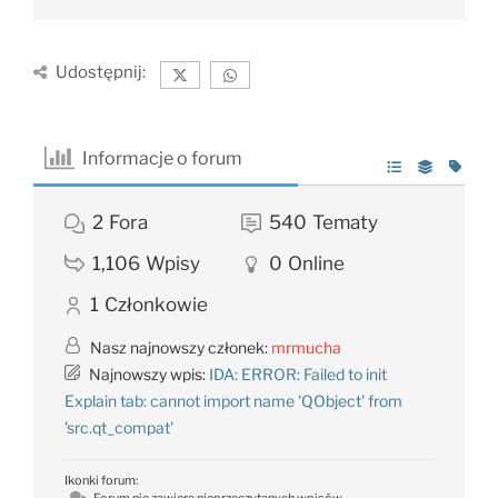
Udostępnij:
Informacje o forum
2
Fora
540
Tematy
1,106
Wpisy
0
Online
1
Członkowie
Nasz najnowszy członek:
mrmucha
Najnowszy wpis:
IDA: ERROR: Failed to init
Explain tab: cannot import name 'QObject' from
'src.qt_compat'
Ikonki forum: