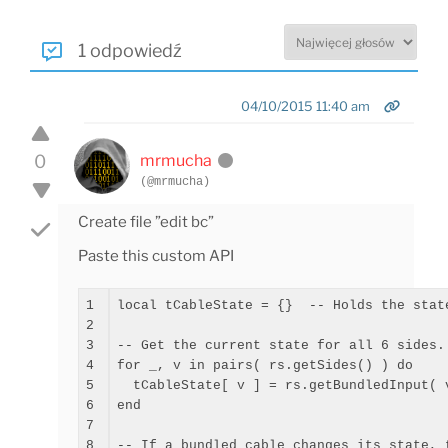
1 odpowiedź
04/10/2015 11:40 am
0
mrmucha
(@mrmucha)
Create file ”edit bc”
Paste this custom API
1

local
 tCableState = 
{
}
--
 Holds the stat
2

3

--
 Get the current state 
for
 all 
6
4

for
 _, v 
in
 pairs
(
 rs.getSides
(
)
)
do
5

  tCableState
[
 v 
]
 = rs.getBundledInput
(
 
6

end

7

8

--
 If a bundled cable changes its state, 