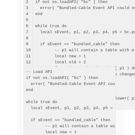
2

if
 not os.loadAPI
(
"
bc
"
)
then
3

  error
(
"
Bundled-Cable Event API could n
4

end

5

6

while
true
do
7

local
 sEvent, p1, p2, p3, p4, p5 = bc.p
8

9

if
 sEvent == 
"
bundled_cable
"
then
10

--
 p1 will contain a table with a
11

local
 new = 
1
12

local
 old = 
2
13

for
 side, tValue 
in
 pairs
(
 p1 
)
d
-- Load API

14

          print
(
"
"
"
..side..
"
"
 has change
if not os.loadAPI( "bc" ) then

15

        end

  error( "Bundled-Cable Event API could not b
16

  end

end

17

18

if
 sEvent == 
"
char
"
 and string.lower
(
 p
while true do

end
  local sEvent, p1, p2, p3, p4, p5 = bc.pullE
  if sEvent == "bundled_cable" then

        -- p1 will contain a table with all t
        local new = 1
