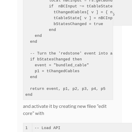
          local nBCInput = rs.getBundledInput
31

  end

          if  nBCInput ~= tCableState[ v ] th
32

            tChangedCables[ v ] = { nBCInput,
33

return
 event, p1, p2, p3, p4, p5

            tCableState[ v ] = nBCInput  -- U
end
            bStatesChanged = true

          end

    end

  end

  -- Turn the 'redstone' event into a 'bundle
  if bStatesChanged then

    event = "bundled_cable"

    p1 = tChangedCables

  end

  return event, p1, p2, p3, p4, p5

end
and activate it by creating new filee ”edit
core” with
1

--