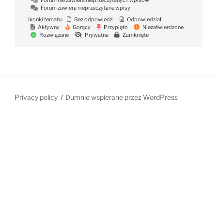
Forum nie zawiera nieprzeczytanych wpisów
Forum zawiera nieprzeczytane wpisy
Ikonki tematu:
Bez odpowiedzi
Odpowiedział
Aktywny
Gorący
Przypięto
Niezatwierdzone
Rozwiązane
Prywatne
Zamknięte
Privacy policy
Dumnie wspierane przez WordPress