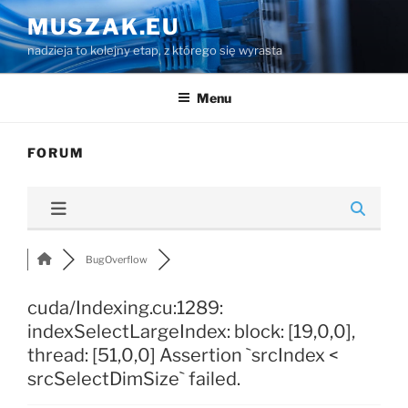
Przejdź
MUSZAK.EU
do
nadzieja to kolejny etap, z którego się wyrasta
treści
Menu
FORUM
BugOverflow
cuda/Indexing.cu:1289:
indexSelectLargeIndex: block: [19,0,0],
thread: [51,0,0] Assertion `srcIndex <
srcSelectDimSize` failed.