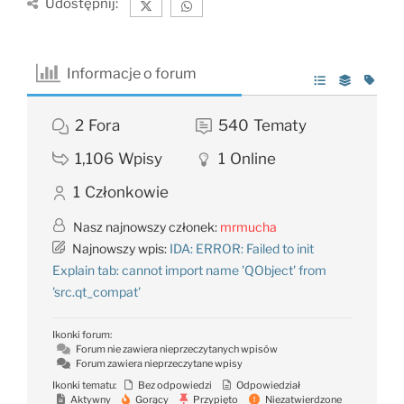
Udostępnij:
Informacje o forum
2
Fora
540
Tematy
1,106
Wpisy
1
Online
1
Członkowie
Nasz najnowszy członek:
mrmucha
Najnowszy wpis:
IDA: ERROR: Failed to init
Explain tab: cannot import name 'QObject' from
'src.qt_compat'
Ikonki forum:
Forum nie zawiera nieprzeczytanych wpisów
Forum zawiera nieprzeczytane wpisy
Ikonki tematu:
Bez odpowiedzi
Odpowiedział
Aktywny
Gorący
Przypięto
Niezatwierdzone