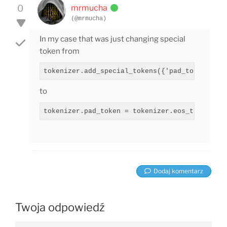
0
mrmucha
(@mrmucha)
In my case that was just changing special
token from
tokenizer.add_special_tokens({'pad_token': '[
to
tokenizer.pad_token = tokenizer.eos_token
Dodaj komentarz
Twoja odpowiedź