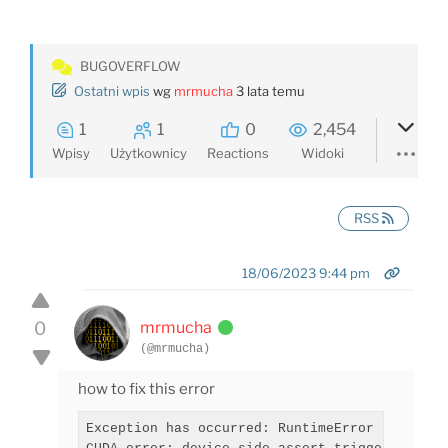
BUGOVERFLOW
Ostatni wpis
wg
mrmucha
3 lata temu
1
1
0
2,454
Wpisy
Użytkownicy
Reactions
Widoki
RSS
18/06/2023 9:44 pm
0
mrmucha
(@mrmucha)
how to fix this error
Exception has occurred: RuntimeError
