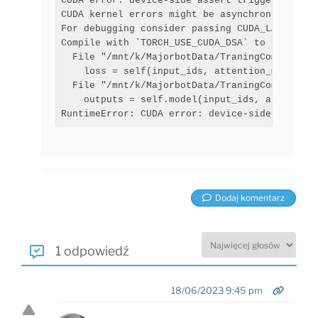
CUDA error: device-side assert triggered

CUDA kernel errors might be asynchronously re
For debugging consider passing CUDA_LAUNCH_BLO
Compile with `TORCH_USE_CUDA_DSA` to enable d
  File "/mnt/k/MajorbotData/TraningCommentsMo
    loss = self(input_ids, attention_mask, lab
  File "/mnt/k/MajorbotData/TraningCommentsMo
    outputs = self.model(input_ids, attention
RuntimeError: CUDA error: device-side assert 
Dodaj komentarz
1 odpowiedź
18/06/2023 9:45 pm