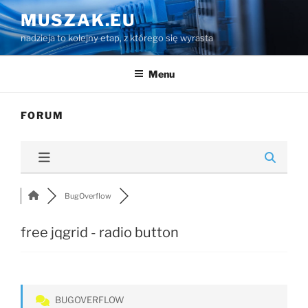
Przejdź
MUSZAK.EU
do
nadzieja to kolejny etap, z którego się wyrasta
treści
Menu
FORUM
BugOverflow
free jqgrid - radio button
BUGOVERFLOW