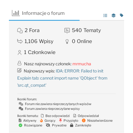
Informacje o forum
2
Fora
540
Tematy
1,106
Wpisy
0
Online
1
Członkowie
Nasz najnowszy członek:
mrmucha
Najnowszy wpis:
IDA: ERROR: Failed to init
Explain tab: cannot import name 'QObject' from
'src.qt_compat'
Ikonki forum:
Forum nie zawiera nieprzeczytanych wpisów
Forum zawiera nieprzeczytane wpisy
Ikonki tematu:
Bez odpowiedzi
Odpowiedział
Aktywny
Gorący
Przypięto
Niezatwierdzone
Rozwiązane
Prywatne
Zamknięte