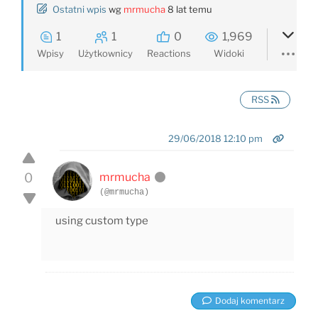
Ostatni wpis
wg
mrmucha
8 lat temu
1
1
0
1,969
Wpisy
Użytkownicy
Reactions
Widoki
RSS
29/06/2018 12:10 pm
0
mrmucha
(@mrmucha)
using custom type
Dodaj komentarz