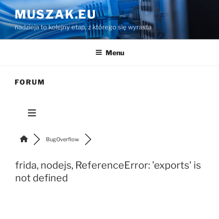
Przejdź
MUSZAK.EU
do
nadzieja to kolejny etap, z którego się wyrasta
treści
Menu
FORUM
BugOverflow
frida, nodejs, ReferenceError: 'exports' is
not defined