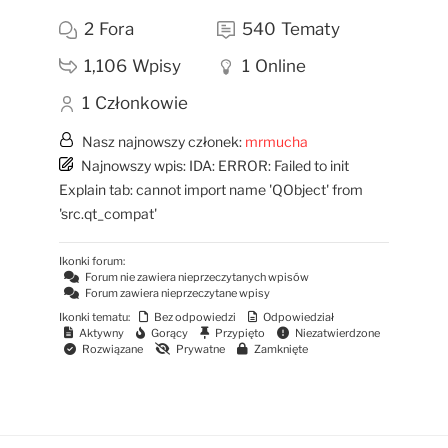
2
Fora
540
Tematy
1,106
Wpisy
1
Online
1
Członkowie
Nasz najnowszy członek:
mrmucha
Najnowszy wpis:
IDA: ERROR: Failed to init
Explain tab: cannot import name 'QObject' from
'src.qt_compat'
Ikonki forum:
Forum nie zawiera nieprzeczytanych wpisów
Forum zawiera nieprzeczytane wpisy
Ikonki tematu:
Bez odpowiedzi
Odpowiedział
Aktywny
Gorący
Przypięto
Niezatwierdzone
Rozwiązane
Prywatne
Zamknięte