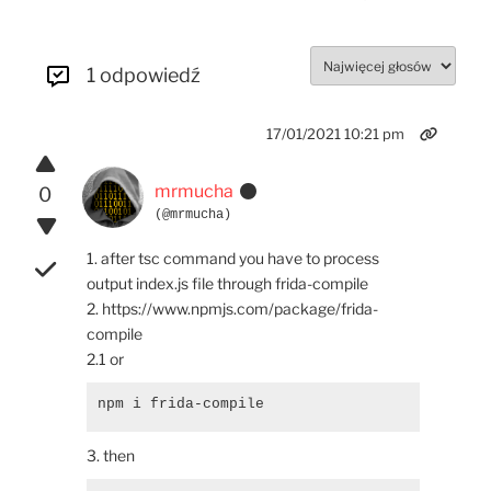
1 odpowiedź
17/01/2021 10:21 pm
mrmucha
0
(@mrmucha)
1. after tsc command you have to process
output index.js file through frida-compile
2.
https://www.npmjs.com/package/frida-
compile
2.1 or
npm i frida-compile
3. then