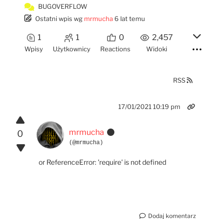
BUGOVERFLOW
Ostatni wpis
wg
mrmucha
6 lat temu
1
1
0
2,457
Wpisy
Użytkownicy
Reactions
Widoki
RSS
17/01/2021 10:19 pm
mrmucha
0
(@mrmucha)
or ReferenceError: 'require' is not defined
Dodaj komentarz