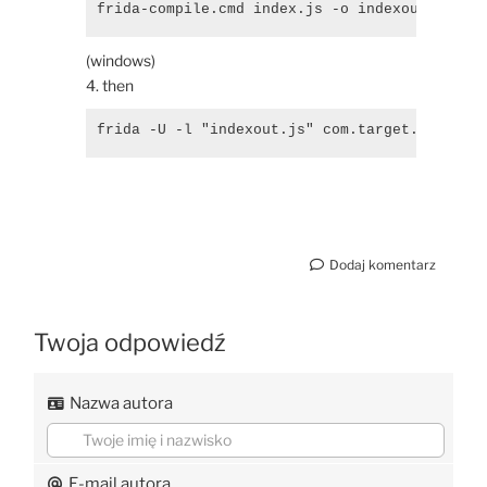
frida-compile.cmd index.js -o indexout.js
(windows)
4. then
frida -U -l "indexout.js" com.target.app --d
Dodaj komentarz
Twoja odpowiedź
Nazwa autora
E-mail autora