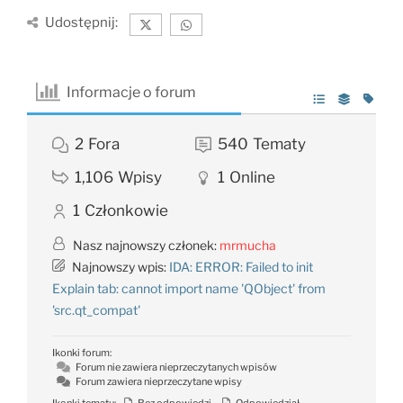
Udostępnij:
Informacje o forum
2
Fora
540
Tematy
1,106
Wpisy
1
Online
1
Członkowie
Nasz najnowszy członek:
mrmucha
Najnowszy wpis:
IDA: ERROR: Failed to init
Explain tab: cannot import name 'QObject' from
'src.qt_compat'
Ikonki forum:
Forum nie zawiera nieprzeczytanych wpisów
Forum zawiera nieprzeczytane wpisy