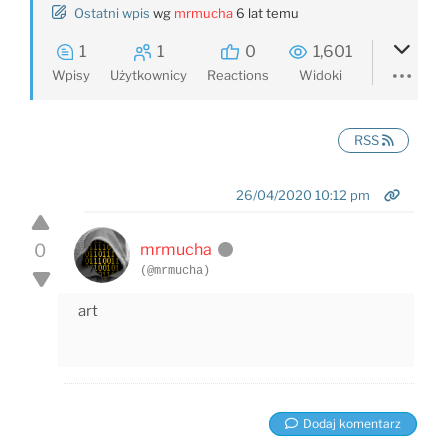
Ostatni wpis
wg
mrmucha
6 lat temu
1
1
0
1,601
Wpisy
Użytkownicy
Reactions
Widoki
RSS
26/04/2020 10:12 pm
0
mrmucha
(@mrmucha)
art
Dodaj komentarz