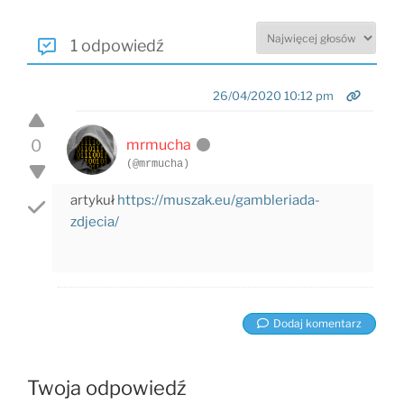
1 odpowiedź
26/04/2020 10:12 pm
0
mrmucha
(@mrmucha)
artykuł
https://muszak.eu/gambleriada-
zdjecia/
Dodaj komentarz
Twoja odpowiedź