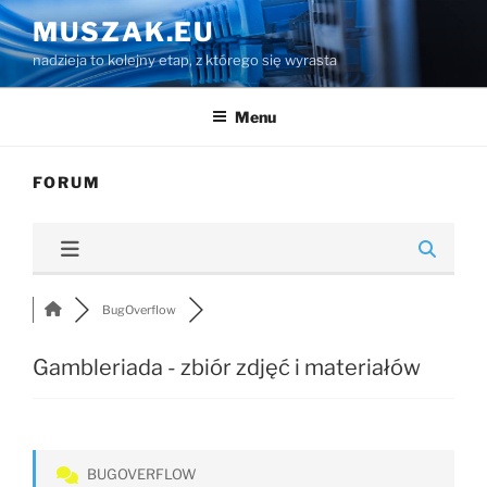
Przejdź
MUSZAK.EU
do
nadzieja to kolejny etap, z którego się wyrasta
treści
Menu
FORUM
BugOverflow
Gambleriada - zbiór zdjęć i materiałów
BUGOVERFLOW