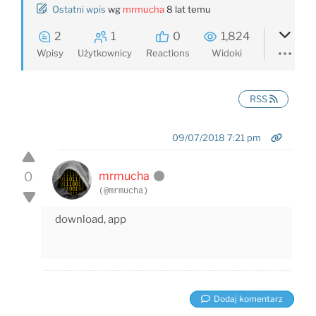
Ostatni wpis
wg
mrmucha
8 lat temu
2
1
0
1,824
Wpisy
Użytkownicy
Reactions
Widoki
RSS
09/07/2018 7:21 pm
0
mrmucha
(@mrmucha)
download, app
Dodaj komentarz