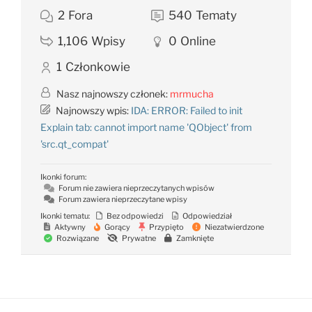
2
Fora
540
Tematy
1,106
Wpisy
0
Online
1
Członkowie
Nasz najnowszy członek:
mrmucha
Najnowszy wpis:
IDA: ERROR: Failed to init
Explain tab: cannot import name 'QObject' from
'src.qt_compat'
Ikonki forum:
Forum nie zawiera nieprzeczytanych wpisów
Forum zawiera nieprzeczytane wpisy
Ikonki tematu:
Bez odpowiedzi
Odpowiedział
Aktywny
Gorący
Przypięto
Niezatwierdzone
Rozwiązane
Prywatne
Zamknięte