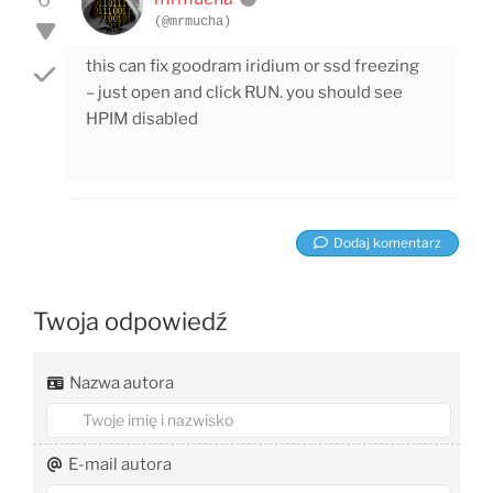
(@mrmucha)
this can fix goodram iridium or ssd freezing
– just open and click RUN. you should see
HPIM disabled
Dodaj komentarz
Twoja odpowiedź
Nazwa autora
E-mail autora