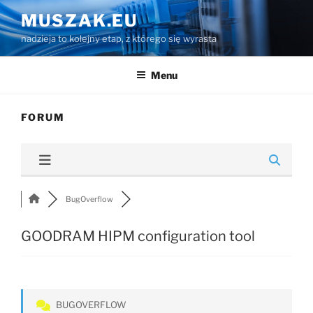
Przejdź
MUSZAK.EU
do
nadzieja to kolejny etap, z którego się wyrasta
treści
Menu
FORUM
BugOverflow
GOODRAM HIPM configuration tool
BUGOVERFLOW