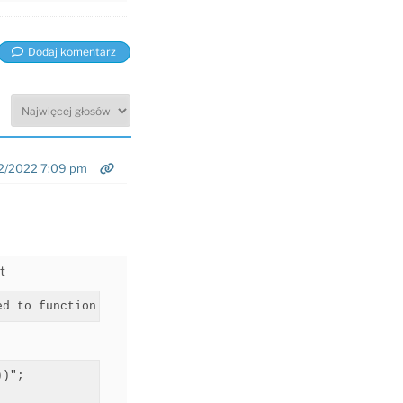
Dodaj komentarz
2/2022 7:09 pm
ct
ed to function st_geomfromtext
)";
