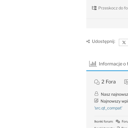
Przeskocz do fo
Udostępnij:
Informacje o
2
Fora
Nasz najnowsz
Najnowszy wpi
'src.qt_compat'
Ikonki forum:
Foru