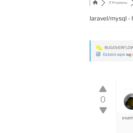
IT Problems
laravel/mysql -
BUGOVERFLO
Ostatni wpis
wg
0
exam