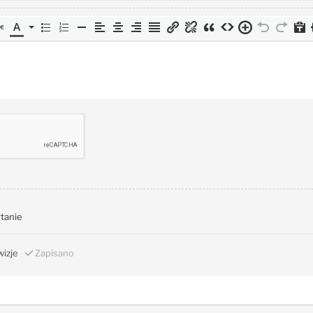
ytanie
izje
Zapisano