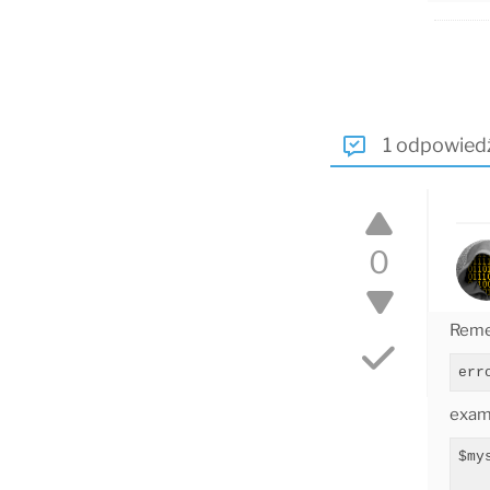
1 odpowied
0
Rem
err
exam
$my