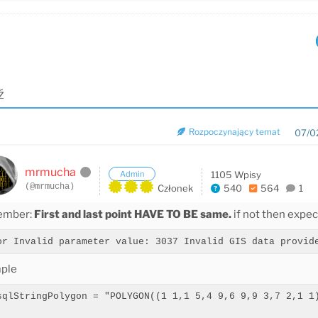
ź
Rozpoczynający temat
07/0
mrmucha
Admin
1105 Wpisy
(@mrmucha)
Członek
540
564
1
ember:
First and last point HAVE TO BE same.
if not then expe
or Invalid parameter value: 3037 Invalid GIS data provid
ple
sqlStringPolygon = "POLYGON((1 1,1 5,4 9,6 9,9 3,7 2,1 1)