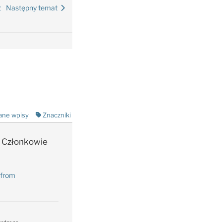
t
Następny temat
ane wpisy
Znaczniki
Członkowie
 from