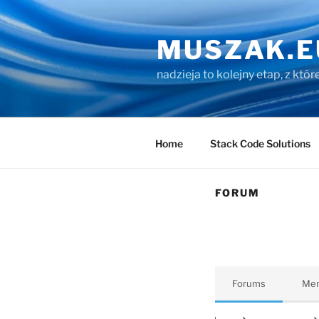
Przejdź
do
MUSZAK.E
treści
nadzieja to kolejny etap, z któ
Home
Stack Code Solutions
FORUM
Forums
Me