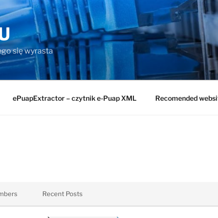
U
rego się wyrasta
ePuapExtractor – czytnik e-Puap XML
Recomended websi
mbers
Recent Posts