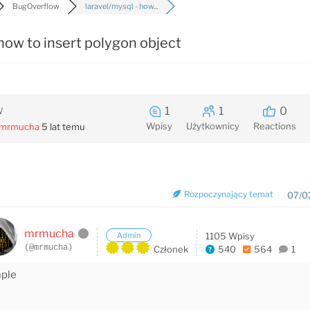
BugOverflow
laravel/mysql - how...
 how to insert polygon object
1
1
0
W
Wpisy
Użytkownicy
Reactions
mrmucha
5 lat temu
Rozpoczynający temat
07/0
mrmucha
Admin
1105 Wpisy
(@mrmucha)
Członek
540
564
1
ple