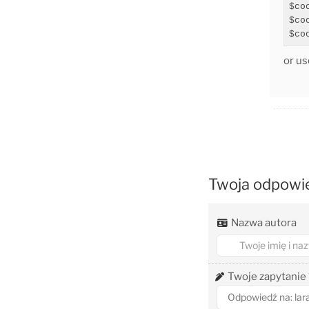
$co
$co
$co
or u
Twoja odpowi
Nazwa autora
Twoje zapytanie