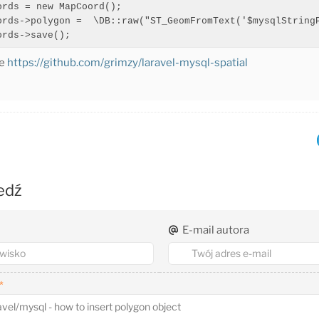
ords = new MapCoord();

ords->polygon =  \DB::raw("ST_GeomFromText('$mysqlStringP
ords->save();
se
https://github.com/grimzy/laravel-mysql-spatial
edź
E-mail autora
*