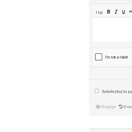
11pt
Subskrybuj to p
Podgląd
0
rew