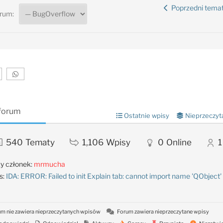
Poprzedni tema
rum:
 forum
Ostatnie wpisy
Nieprzeczyt
540
Tematy
1,106
Wpisy
0
Online
1
y członek:
mrmucha
s:
IDA: ERROR: Failed to init Explain tab: cannot import name 'QObject'
m nie zawiera nieprzeczytanych wpisów
Forum zawiera nieprzeczytane wpisy