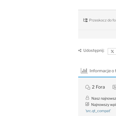
Przeskocz do fo
Udostępnij:
Informacje o
2
Fora
Nasz najnowsz
Najnowszy wpi
'src.qt_compat'