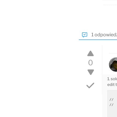
1 odpowied
0
1. so
edit
   
// 
// 
   