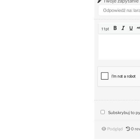
Twoje zapytanie
11pt
Subskrybuj to p
Podgląd
0
rew