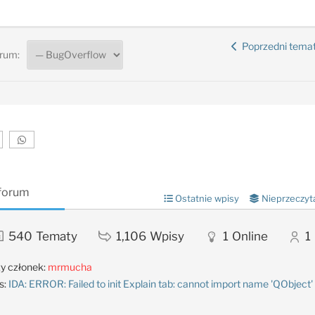
Poprzedni tema
rum:
 forum
Ostatnie wpisy
Nieprzeczyt
540
Tematy
1,106
Wpisy
1
Online
1
y członek:
mrmucha
s:
IDA: ERROR: Failed to init Explain tab: cannot import name 'QObject'