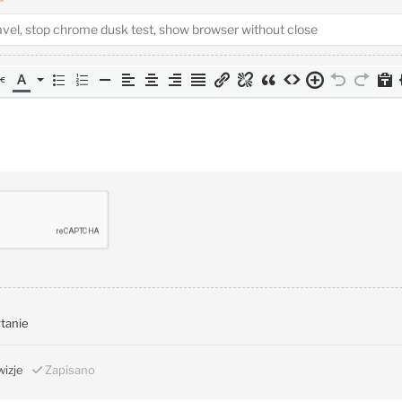
*
ytanie
izje
Zapisano