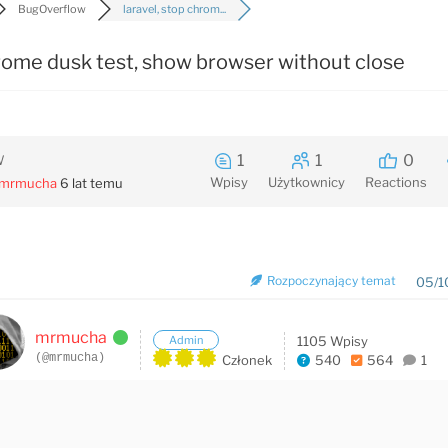
BugOverflow
laravel, stop chrom...
hrome dusk test, show browser without close
1
1
0
W
Wpisy
Użytkownicy
Reactions
mrmucha
6 lat temu
Rozpoczynający temat
05/1
mrmucha
Admin
1105 Wpisy
(@mrmucha)
Członek
540
564
1