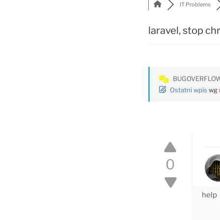
IT Problems
laravel, stop c
BUGOVERFLO
Ostatni wpis
wg
0
help