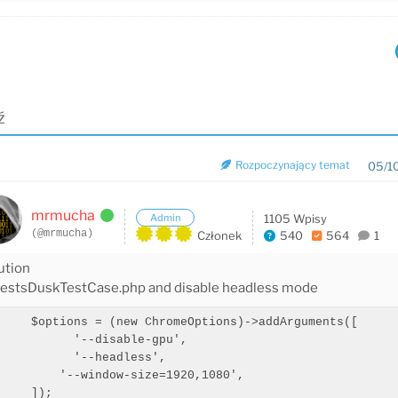
ź
Rozpoczynający temat
05/1
mrmucha
Admin
1105 Wpisy
(@mrmucha)
Członek
540
564
1
lution
 testsDuskTestCase.php and disable headless mode
     $options = (new ChromeOptions)->addArguments([

           '--disable-gpu',

           '--headless',

         '--window-size=1920,1080',
