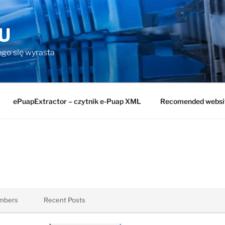
U
rego się wyrasta
ePuapExtractor – czytnik e-Puap XML
Recomended websi
mbers
Recent Posts