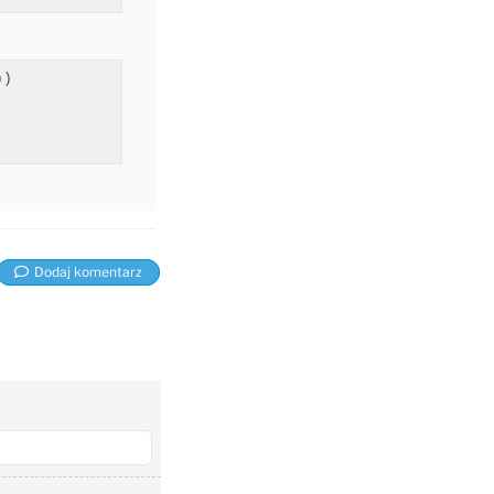
)

Dodaj komentarz