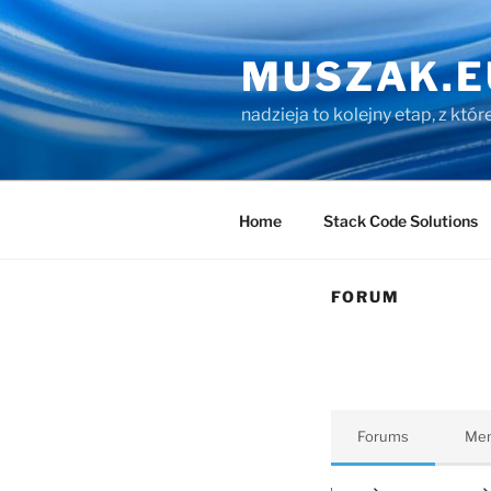
Przejdź
do
MUSZAK.E
treści
nadzieja to kolejny etap, z któ
Home
Stack Code Solutions
FORUM
Forums
Me