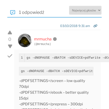
1 odpowiedź
03/10/2018 9:31 am
0
mrmucha
(@mrmucha)
gs 
-
dNOPAUSE 
-
dBATCH 
-
sDEVICE
=
pdfwrite 
-
dC
gs -dNOPAUSE -dBATCH -sDEVICE=pdfwrite -dComp
-dPDFSETTINGS=/screen – low quality
70dpi
-dPDFSETTINGS=/ebook – better quality
15dpi
-dPDFSETTINGS=/prepress – 300dpi