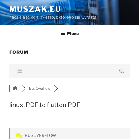
Przejdź
MUSZAK.EU
do
nadzieja to kolejny etap, z którego się wyrasta
treści
Menu
FORUM
BugOverflow
linux, PDF to flatten PDF
BUGOVERFLOW