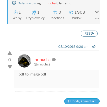
Ostatni wpis
wg
mrmucha
8 lat temu
1
1
0
1,908
Wpisy
Użytkownicy
Reactions
Widoki
RSS
03/10/2018 9:26 am
0
mrmucha
(@mrmucha)
pdf to image pdf
Dodaj komentarz