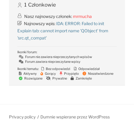
1
Członkowie
Nasz najnowszy członek:
mrmucha
Najnowszy wpis:
IDA: ERROR: Failed to init
Explain tab: cannot import name 'QObject' from
'src.qt_compat'
Ikonki forum:
Forum nie zawiera nieprzeczytanych wpisów
Forum zawiera nieprzeczytane wpisy
Ikonki tematu:
Bez odpowiedzi
Odpowiedział
Aktywny
Gorący
Przypięto
Niezatwierdzone
Rozwiązane
Prywatne
Zamknięte
Privacy policy
Dumnie wspierane przez WordPress