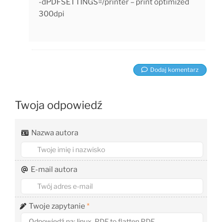
-dPDFSETTINGS=/printer – print optimized
300dpi
Dodaj komentarz
Twoja odpowiedź
Nazwa autora
E-mail autora
Twoje zapytanie
*