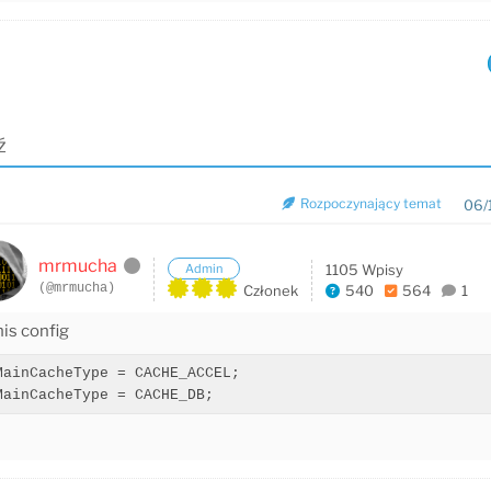
ź
Rozpoczynający temat
06/
mrmucha
Admin
1105 Wpisy
(@mrmucha)
Członek
540
564
1
his config
MainCacheType = CACHE_ACCEL;
