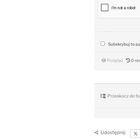
Subskrybuj to p
Podgląd
0
rew
Przeskocz do fo
Udostępnij: