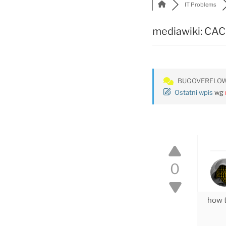
IT Problems
mediawiki: CA
BUGOVERFLO
Ostatni wpis
wg
0
how t