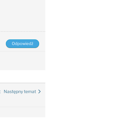
t
Następny temat