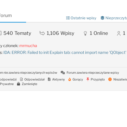
 forum
Ostatnie wpisy
Nieprzeczyt
540
Tematy
1,106
Wpisy
1
Online
1
y członek:
mrmucha
s:
IDA: ERROR: Failed to init Explain tab: cannot import name 'QObject'
m nie zawiera nieprzeczytanych wpisów
Forum zawiera nieprzeczytane wpisy
odpowiedzi
Odpowiedział
Aktywny
Gorący
Przypięto
Niezatwi
Prywatne
Zamknięte