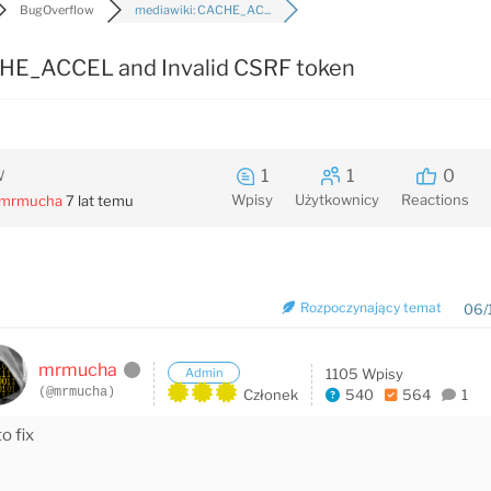
BugOverflow
mediawiki: CACHE_AC...
CHE_ACCEL and Invalid CSRF token
1
1
0
W
Wpisy
Użytkownicy
Reactions
mrmucha
7 lat temu
Rozpoczynający temat
06/
mrmucha
Admin
1105 Wpisy
(@mrmucha)
Członek
540
564
1
o fix