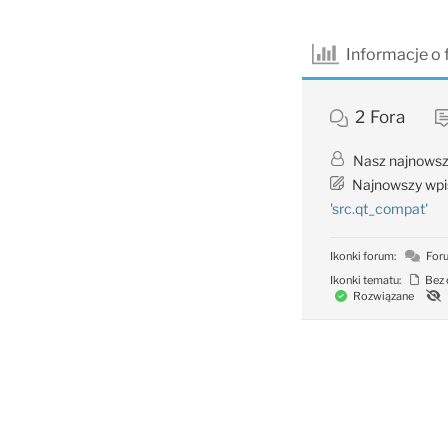
Informacje o
2
Fora
Nasz najnowsz
Najnowszy wpi
'src.qt_compat'
Ikonki forum:
Foru
Ikonki tematu:
Bez 
Rozwiązane