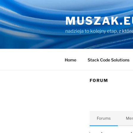
Przejdź
do
MUSZAK.E
treści
nadzieja to kolejny etap, z któ
Home
Stack Code Solutions
FORUM
Forums
Me