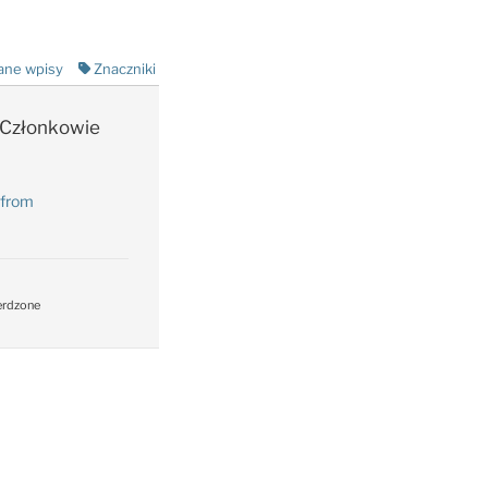
ane wpisy
Znaczniki
Członkowie
 from
erdzone