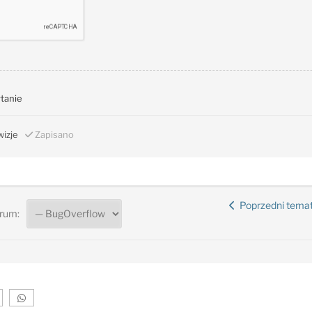
ytanie
izje
Zapisano
Poprzedni tema
rum: