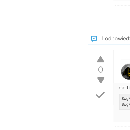
1 odpowied
0
set t
$wg