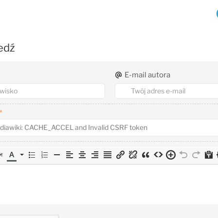
edź
E-mail autora
*