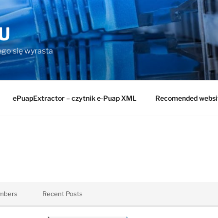
U
rego się wyrasta
ePuapExtractor – czytnik e-Puap XML
Recomended websi
mbers
Recent Posts