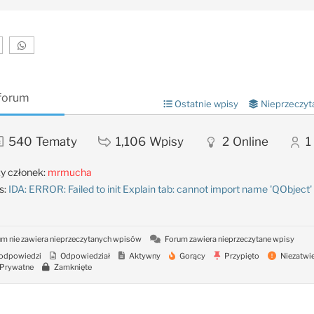
 forum
Ostatnie wpisy
Nieprzeczyt
540
Tematy
1,106
Wpisy
2
Online
1
y członek:
mrmucha
s:
IDA: ERROR: Failed to init Explain tab: cannot import name 'QObject'
m nie zawiera nieprzeczytanych wpisów
Forum zawiera nieprzeczytane wpisy
odpowiedzi
Odpowiedział
Aktywny
Gorący
Przypięto
Niezatwi
Prywatne
Zamknięte