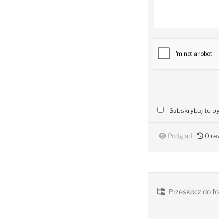
Subskrybuj to p
Podgląd
0
rew
Przeskocz do fo