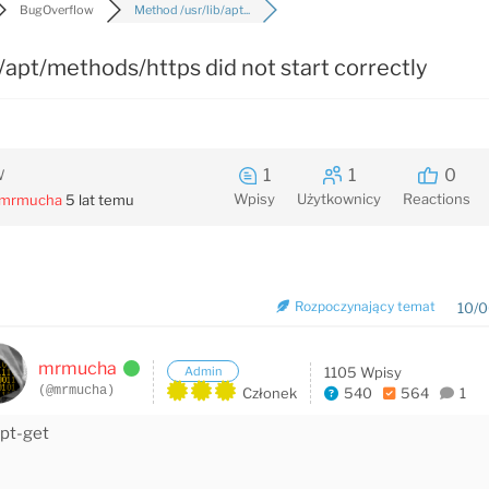
BugOverflow
Method /usr/lib/apt...
/apt/methods/https did not start correctly
1
1
0
W
Wpisy
Użytkownicy
Reactions
mrmucha
5 lat temu
Rozpoczynający temat
10/0
mrmucha
Admin
1105 Wpisy
(@mrmucha)
Członek
540
564
1
apt-get