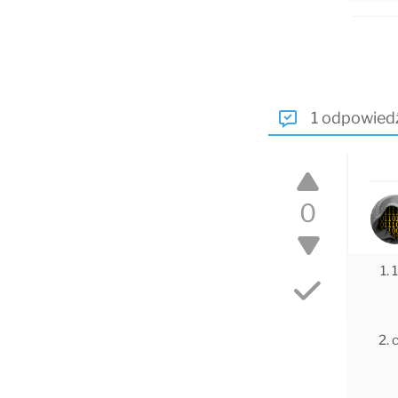
1 odpowied
0
1
c