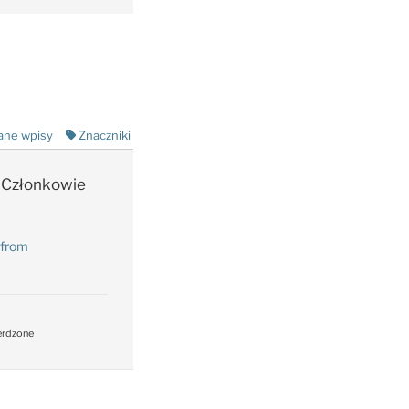
ane wpisy
Znaczniki
Członkowie
 from
erdzone