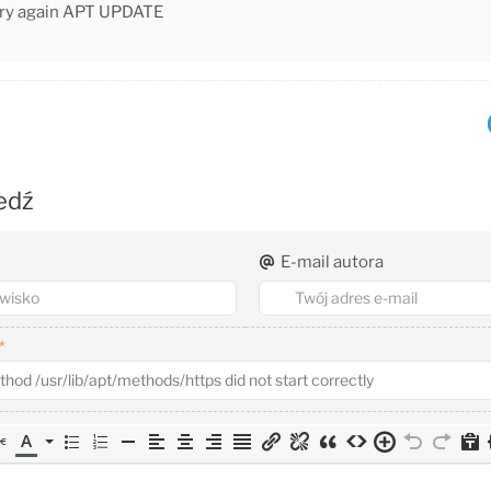
try again APT UPDATE
edź
E-mail autora
*