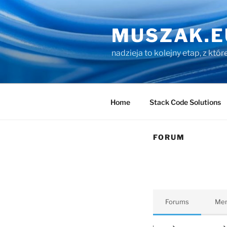
Przejdź
do
MUSZAK.E
treści
nadzieja to kolejny etap, z któ
Home
Stack Code Solutions
FORUM
Forums
Me