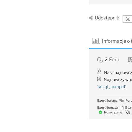
Udostępnij:
Informacje o
2
Fora
Nasz najnowsz
Najnowszy wpi
'src.qt_compat'
Ikonki forum:
Foru
Ikonki tematu:
Bez 
Rozwiązane