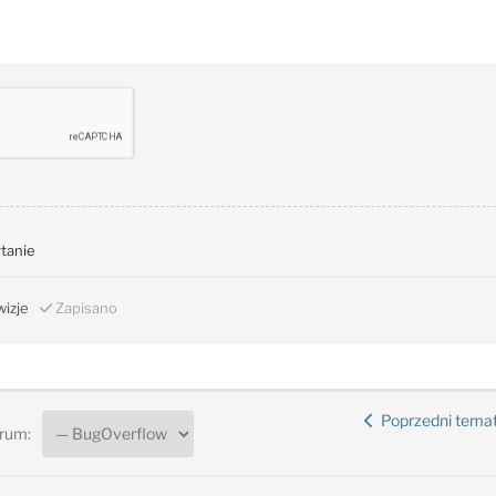
ytanie
izje
Zapisano
Poprzedni tema
rum: