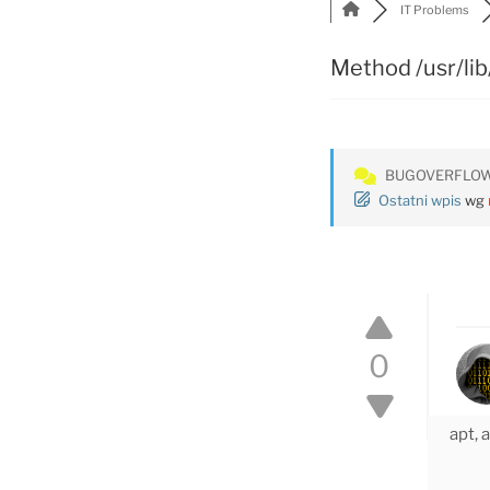
IT Problems
Method /usr/lib
BUGOVERFLO
Ostatni wpis
wg
0
apt, 