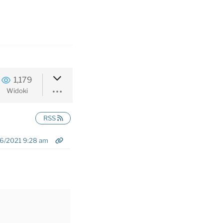
1,179
Widoki
RSS
6/2021 9:28 am