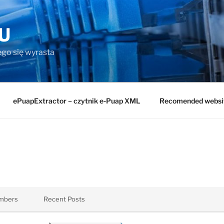
U
rego się wyrasta
ePuapExtractor – czytnik e-Puap XML
Recomended websi
mbers
Recent Posts