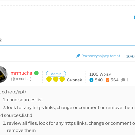
ź
Rozpoczynający temat
10/0
mrmucha
Admin
1105 Wpisy
(@mrmucha)
Członek
540
564
1
. cd /etc/apt/
nano sources.list
look for any https links, change or comment or remove them
d sources.list.d
review all files, look for any https links, change or comment o
remove them