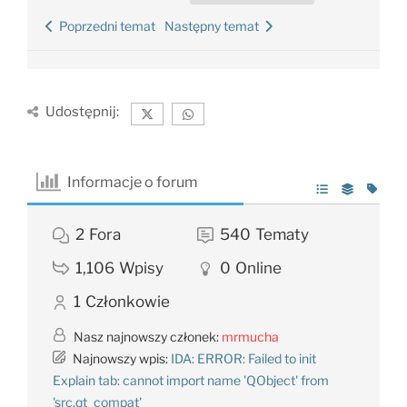
Poprzedni temat
Następny temat
Udostępnij:
Informacje o forum
2
Fora
540
Tematy
1,106
Wpisy
0
Online
1
Członkowie
Nasz najnowszy członek:
mrmucha
Najnowszy wpis:
IDA: ERROR: Failed to init
Explain tab: cannot import name 'QObject' from
'src.qt_compat'