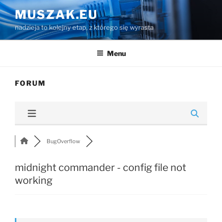
Przejdź
MUSZAK.EU
do
nadzieja to kolejny etap, z którego się wyrasta
treści
Menu
FORUM
BugOverflow
midnight commander - config file not
working