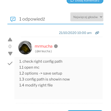
Dodaj komentarz
1 odpowiedź
21/10/2020 10:00 am
0
mrmucha
(@mrmucha)
1. check right config path
1.1 open mc
1.2 options -> save setup
1.3 config path is showin now
1.4 modify right file