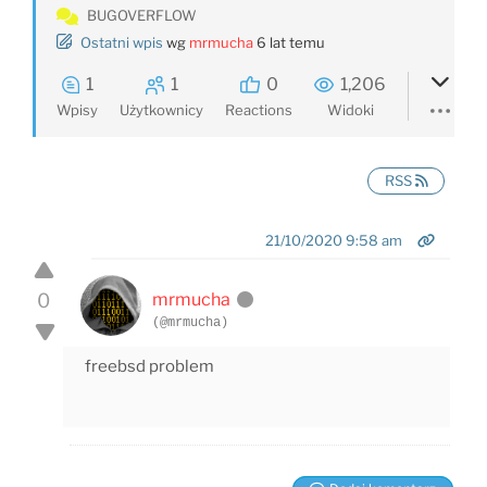
BUGOVERFLOW
Ostatni wpis
wg
mrmucha
6 lat temu
1
1
0
1,206
Wpisy
Użytkownicy
Reactions
Widoki
RSS
21/10/2020 9:58 am
0
mrmucha
(@mrmucha)
freebsd problem