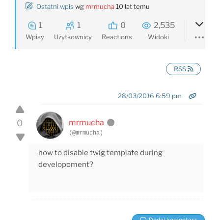
Ostatni wpis
wg
mrmucha
10 lat temu
1
1
0
2,535
Wpisy
Użytkownicy
Reactions
Widoki
RSS
28/03/2016 6:59 pm
0
mrmucha
(@mrmucha)
how to disable twig template during
developoment?
Dodaj komentarz