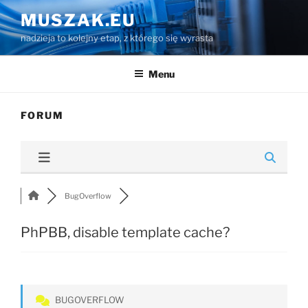
Przejdź
MUSZAK.EU
do
nadzieja to kolejny etap, z którego się wyrasta
treści
Menu
FORUM
BugOverflow
PhPBB, disable template cache?
BUGOVERFLOW