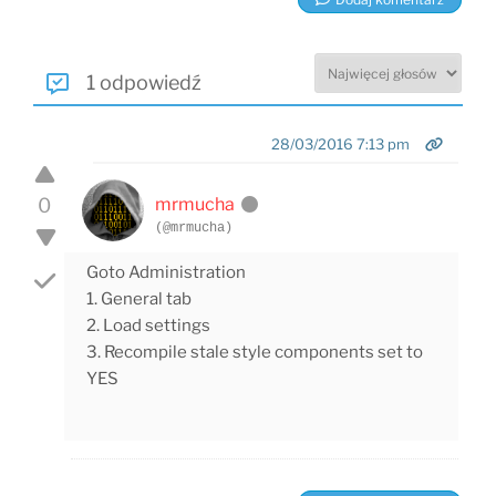
1 odpowiedź
28/03/2016 7:13 pm
0
mrmucha
(@mrmucha)
Goto Administration
1. General tab
2. Load settings
3. Recompile stale style components set to
YES