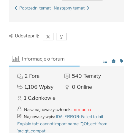
Poprzedni temat
Następny temat
Udostępnij:
Informacje o forum
2
Fora
540
Tematy
1,106
Wpisy
0
Online
1
Członkowie
Nasz najnowszy członek:
mrmucha
Najnowszy wpis:
IDA: ERROR: Failed to init
Explain tab: cannot import name 'QObject' from
'src.qt_compat'