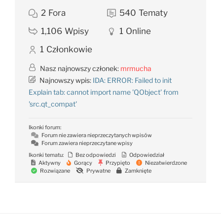
2
Fora
540
Tematy
1,106
Wpisy
1
Online
1
Członkowie
Nasz najnowszy członek:
mrmucha
Najnowszy wpis:
IDA: ERROR: Failed to init
Explain tab: cannot import name 'QObject' from
'src.qt_compat'
Ikonki forum:
Forum nie zawiera nieprzeczytanych wpisów
Forum zawiera nieprzeczytane wpisy
Ikonki tematu:
Bez odpowiedzi
Odpowiedział
Aktywny
Gorący
Przypięto
Niezatwierdzone
Rozwiązane
Prywatne
Zamknięte