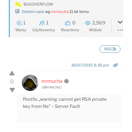
BUGOVERFLOW
Ostatni wpis
wg
mrmucha
11 lat temu
1
1
0
2,569
Wpisy
Użytkownicy
Reactions
Widoki
RSS
30/07/2015 9:30 pm
0
mrmucha
(@mrmucha)
Postfix „warning: cannot get RSA private
key from file” – Server Fault