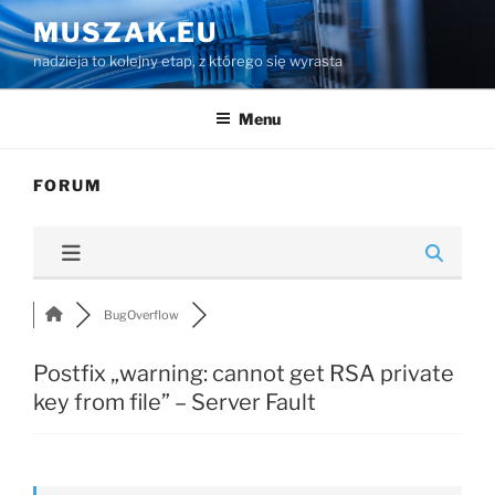
Przejdź
MUSZAK.EU
do
nadzieja to kolejny etap, z którego się wyrasta
treści
Menu
FORUM
BugOverflow
Postfix „warning: cannot get RSA private
key from file” – Server Fault