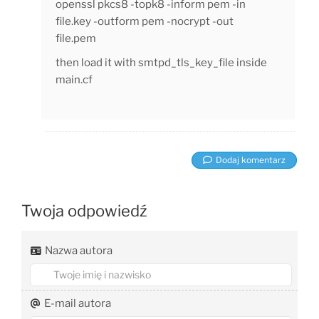
openssl pkcs8 -topk8 -inform pem -in
file.key -outform pem -nocrypt -out
file.pem
then load it with smtpd_tls_key_file inside
main.cf
Dodaj komentarz
Twoja odpowiedź
Nazwa autora
E-mail autora