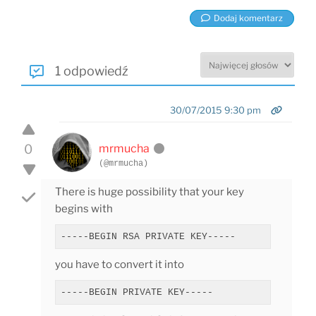
Dodaj komentarz
1 odpowiedź
30/07/2015 9:30 pm
0
mrmucha
(@mrmucha)
There is huge possibility that your key
begins with
-----BEGIN RSA PRIVATE KEY-----
you have to convert it into
-----BEGIN PRIVATE KEY-----