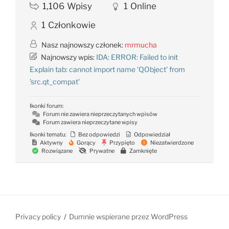
1,106
Wpisy
1
Online
1
Członkowie
Nasz najnowszy członek:
mrmucha
Najnowszy wpis:
IDA: ERROR: Failed to init
Explain tab: cannot import name 'QObject' from
'src.qt_compat'
Ikonki forum:
Forum nie zawiera nieprzeczytanych wpisów
Forum zawiera nieprzeczytane wpisy
Ikonki tematu:
Bez odpowiedzi
Odpowiedział
Aktywny
Gorący
Przypięto
Niezatwierdzone
Rozwiązane
Prywatne
Zamknięte
Privacy policy
Dumnie wspierane przez WordPress