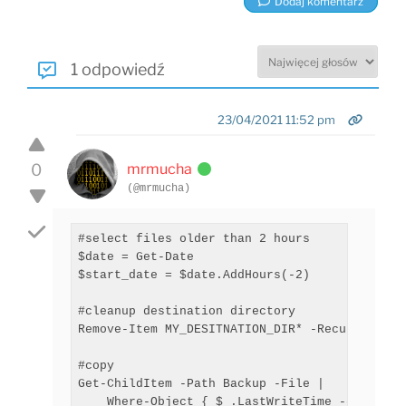
Dodaj komentarz
1 odpowiedź
23/04/2021 11:52 pm
0
mrmucha
(@mrmucha)
#select files older than 2 hours

$date = Get-Date

$start_date = $date.AddHours(-2) 

#cleanup destination directory

Remove-Item MY_DESITNATION_DIR* -Recurse

#copy

Get-ChildItem -Path Backup -File |

    Where-Object { $_.LastWriteTime -gt  $star