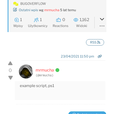
BUGOVERFLOW
Ostatni wpis
wg
mrmucha
5 lat temu
1
1
0
1,162
Wpisy
Użytkownicy
Reactions
Widoki
RSS
23/04/2021 11:50 pm
0
mrmucha
(@mrmucha)
example script, ps1