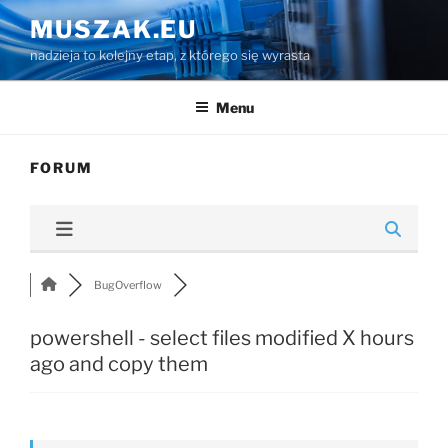
Przejdź
MUSZAK.EU
do
nadzieja to kolejny etap, z którego się wyrasta
treści
Menu
FORUM
BugOverflow
powershell - select files modified X hours
ago and copy them