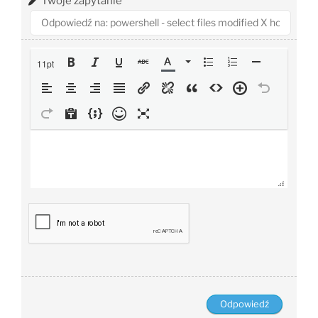
Twoje zapytanie
*
11pt