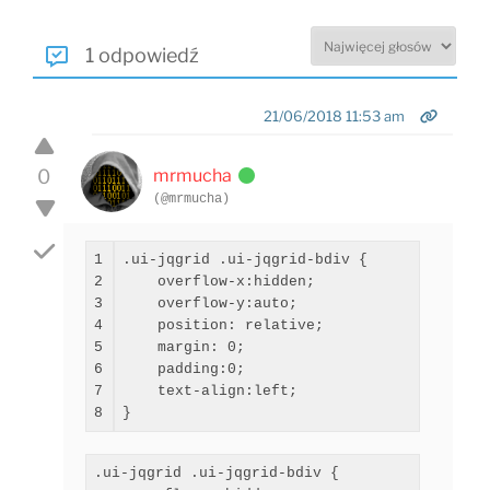
1 odpowiedź
21/06/2018 11:53 am
0
mrmucha
(@mrmucha)
1

.ui-jqgrid .ui-jqgrid-bdiv 
{
2

    overflow-x:hidden;

3

    overflow-y:auto;

4

    position: relative;

5

    margin: 
0
;

6

    padding:
0
;

7

}
.ui-jqgrid .ui-jqgrid-bdiv {
