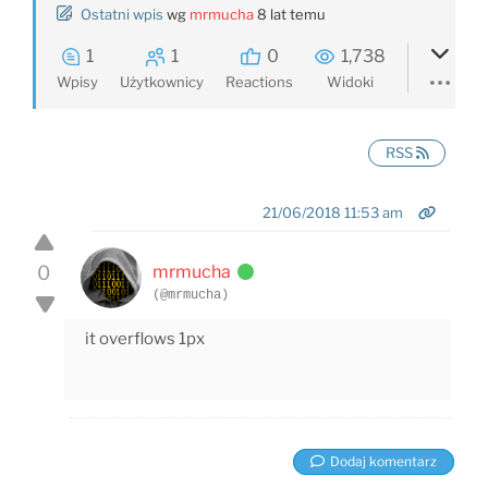
Ostatni wpis
wg
mrmucha
8 lat temu
1
1
0
1,738
Wpisy
Użytkownicy
Reactions
Widoki
RSS
21/06/2018 11:53 am
0
mrmucha
(@mrmucha)
it overflows 1px
Dodaj komentarz