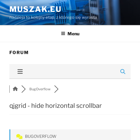
Przejdź
MUSZAK.EU
do
nadzieja to kolejny etap, z którego się wyrasta
treści
Menu
FORUM
BugOverflow
qjgrid - hide horizontal scrollbar
BUGOVERFLOW