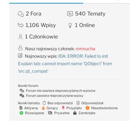
2
Fora
540
Tematy
1,106
Wpisy
1
Online
1
Członkowie
Nasz najnowszy członek:
mrmucha
Najnowszy wpis:
IDA: ERROR: Failed to init
Explain tab: cannot import name 'QObject' from
'src.qt_compat'
Ikonki forum:
Forum nie zawiera nieprzeczytanych wpisów
Forum zawiera nieprzeczytane wpisy
Ikonki tematu:
Bez odpowiedzi
Odpowiedział
Aktywny
Gorący
Przypięto
Niezatwierdzone
Rozwiązane
Prywatne
Zamknięte