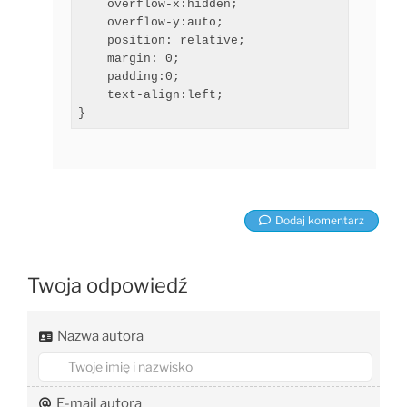
    overflow-x:hidden;

    overflow-y:auto;

    position: relative;

    margin: 0;

    padding:0;

    text-align:left;

}
Dodaj komentarz
Twoja odpowiedź
Nazwa autora
E-mail autora