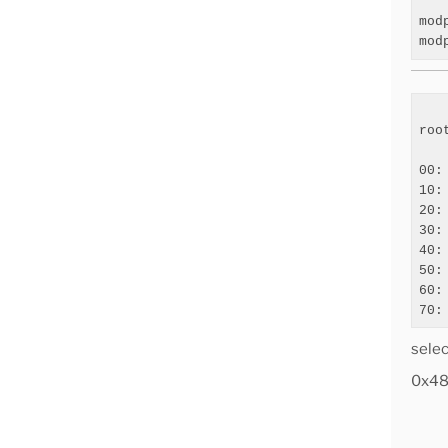
mod
mod
roo
   
00:
10:
20:
30:
40:
50:
60:
selec
0x48 