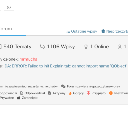
 forum
Ostatnie wpisy
Nieprzeczyt
540
Tematy
1,106
Wpisy
1
Online
1
y członek:
mrmucha
s:
IDA: ERROR: Failed to init Explain tab: cannot import name 'QObject'
m nie zawiera nieprzeczytanych wpisów
Forum zawiera nieprzeczytane wpisy
odpowiedzi
Odpowiedział
Aktywny
Gorący
Przypięto
Niezatwi
Prywatne
Zamknięte