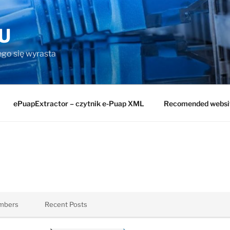
U
rego się wyrasta
ePuapExtractor – czytnik e-Puap XML
Recomended websi
mbers
Recent Posts