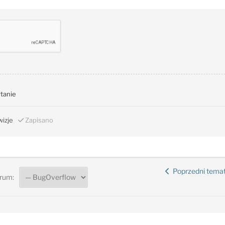
ytanie
izje
Zapisano
Poprzedni tema
rum: