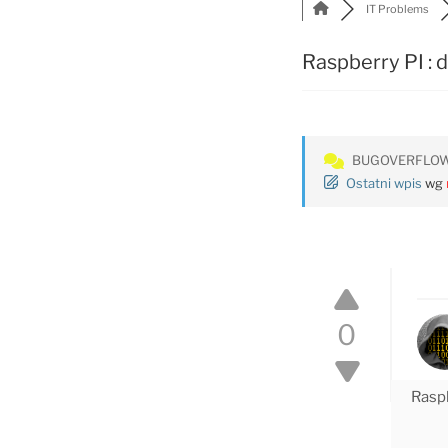
IT Problems
Raspberry PI : 
BUGOVERFLO
Ostatni wpis
wg
0
Raspb