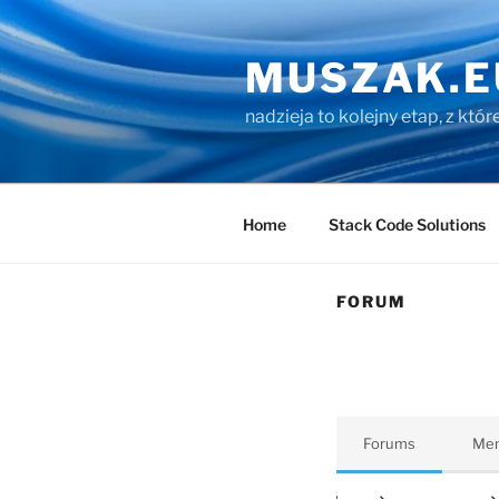
Przejdź
do
MUSZAK.E
treści
nadzieja to kolejny etap, z któ
Home
Stack Code Solutions
FORUM
Forums
Me