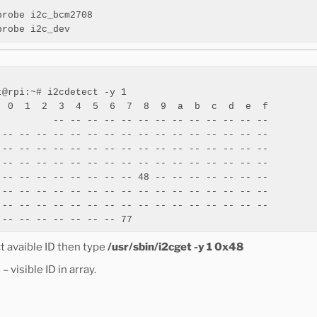
probe i2c_bcm2708

probe i2c_dev
t@rpi:~# i2cdetect -y 1

  0  1  2  3  4  5  6  7  8  9  a  b  c  d  e  f

          -- -- -- -- -- -- -- -- -- -- -- -- --

 -- -- -- -- -- -- -- -- -- -- -- -- -- -- -- --

 -- -- -- -- -- -- -- -- -- -- -- -- -- -- -- --

 -- -- -- -- -- -- -- -- -- -- -- -- -- -- -- --

 -- -- -- -- -- -- -- -- 48 -- -- -- -- -- -- --

 -- -- -- -- -- -- -- -- -- -- -- -- -- -- -- --

 -- -- -- -- -- -- -- -- -- -- -- -- -- -- -- --

t avaible ID then type
/usr/sbin/i2cget -y 1 0x48
– visible ID in array.