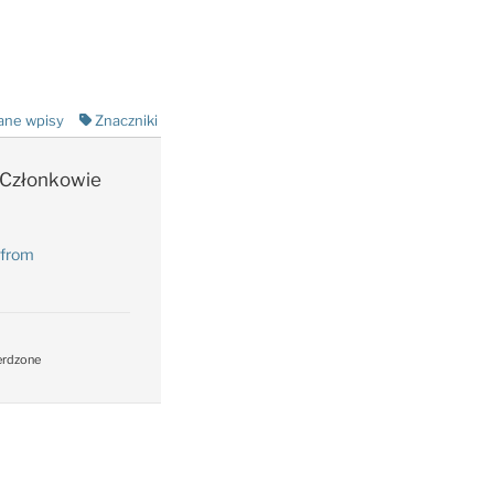
ane wpisy
Znaczniki
Członkowie
 from
erdzone