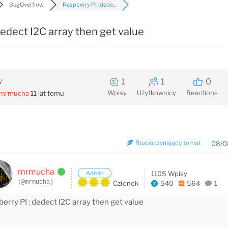
BugOverflow
Raspberry PI : dede...
dedect I2C array then get value
1
1
0
W
Wpisy
Użytkownicy
Reactions
mrmucha
11 lat temu
Rozpoczynający temat
08/0
mrmucha
Admin
1105 Wpisy
(@mrmucha)
Członek
540
564
1
erry PI : dedect I2C array then get value