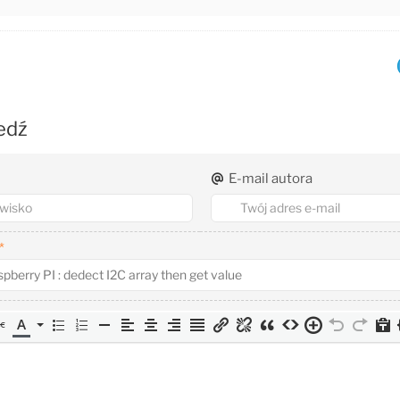
edź
E-mail autora
*