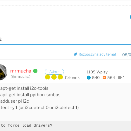
ź
Rozpoczynający temat
08/0
mrmucha
Admin
1105 Wpisy
(@mrmucha)
Członek
540
564
1
apt-get install i2c-tools
apt-get install python-smbus
adduser pi i2c
tect –y 1 (or i2cdetect 0 or i2cdetect 1)
 to force load drivers?
