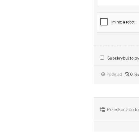
Subskrybuj to p
Podgląd
0
rew
Przeskocz do fo