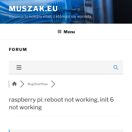
Przejdź
MUSZAK.EU
do
nadzieja to kolejny etap, z którego się wyrasta
treści
Menu
FORUM
BugOverflow
raspberry pi: reboot not working, init 6
not working