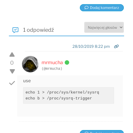
Dodaj komentarz
1 odpowiedź
28/10/2019 8:22 pm
0
mrmucha
(@mrmucha)
use
echo 1 > /proc/sys/kernel/sysrq
