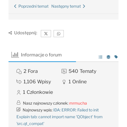
Poprzedni temat
Następny temat
Udostępnij:
Informacje o forum
2
Fora
540
Tematy
1,106
Wpisy
1
Online
1
Członkowie
Nasz najnowszy członek:
mrmucha
Najnowszy wpis:
IDA: ERROR: Failed to init
Explain tab: cannot import name 'QObject' from
'src.qt_compat'