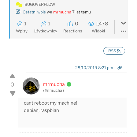
BUGOVERFLOW
Ostatni wpis
wg
mrmucha
7 lat temu
1
1
0
1,478
Wpisy
Użytkownicy
Reactions
Widoki
RSS
28/10/2019 8:21 pm
0
mrmucha
(@mrmucha)
cant reboot my machine!
debian, raspbian