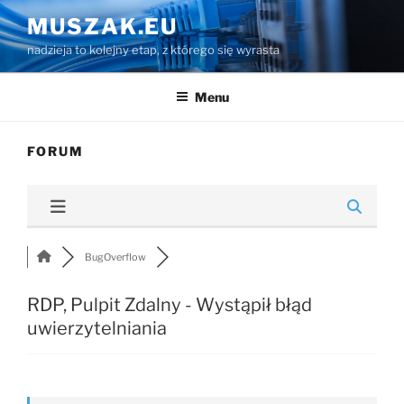
Przejdź
MUSZAK.EU
do
nadzieja to kolejny etap, z którego się wyrasta
treści
Menu
FORUM
BugOverflow
RDP, Pulpit Zdalny - Wystąpił błąd
uwierzytelniania