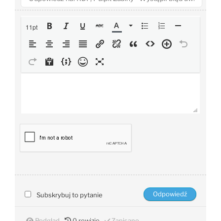
11pt
Subskrybuj to pytanie
Podgląd
0
rewizje
Zapisano