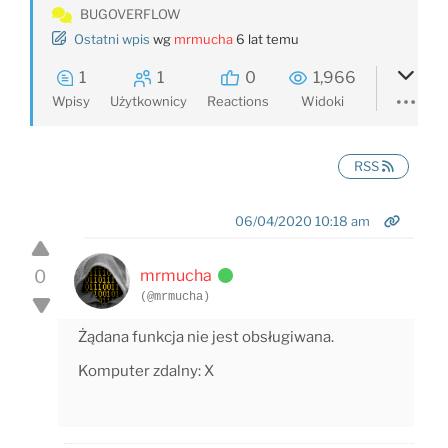
BUGOVERFLOW
Ostatni wpis
wg
mrmucha
6 lat temu
1
1
0
1,966
Wpisy
Użytkownicy
Reactions
Widoki
RSS
06/04/2020 10:18 am
0
mrmucha
(@mrmucha)
Żądana funkcja nie jest obsługiwana.
Komputer zdalny: X