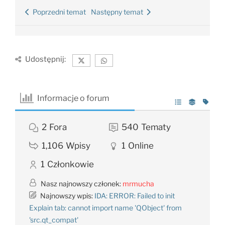
Poprzedni temat
Następny temat
Udostępnij:
Informacje o forum
2
Fora
540
Tematy
1,106
Wpisy
1
Online
1
Członkowie
Nasz najnowszy członek:
mrmucha
Najnowszy wpis:
IDA: ERROR: Failed to init
Explain tab: cannot import name 'QObject' from
'src.qt_compat'