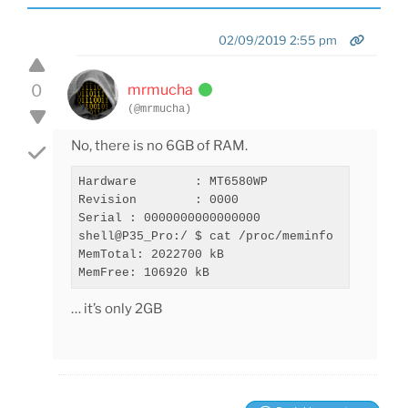
02/09/2019 2:55 pm
0
mrmucha
(@mrmucha)
No, there is no 6GB of RAM.
Hardware	: MT6580WP

Revision	: 0000

Serial : 0000000000000000

shell@P35_Pro:/ $ cat /proc/meminfo 

MemTotal: 2022700 kB

… it’s only 2GB