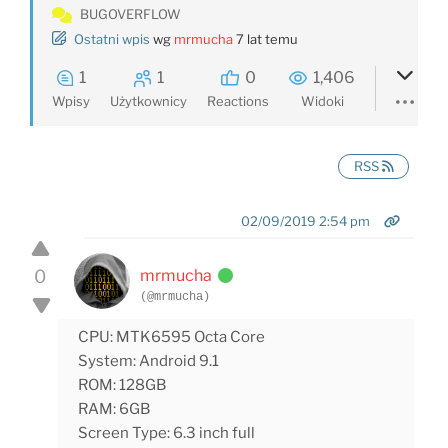
BUGOVERFLOW
Ostatni wpis
wg
mrmucha
7 lat temu
1
1
0
1,406
Wpisy
Użytkownicy
Reactions
Widoki
RSS
02/09/2019 2:54 pm
0
mrmucha
(@mrmucha)
CPU: MTK6595 Octa Core
System: Android 9.1
ROM: 128GB
RAM: 6GB
Screen Type: 6.3 inch full