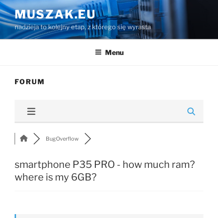
Przejdź
MUSZAK.EU
do
nadzieja to kolejny etap, z którego się wyrasta
treści
Menu
FORUM
BugOverflow
smartphone P35 PRO - how much ram?
where is my 6GB?