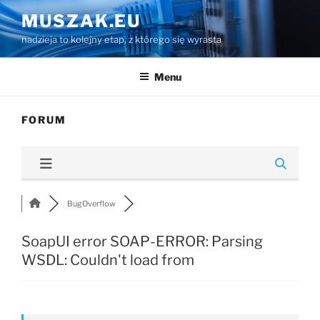
Przejdź
MUSZAK.EU
do
nadzieja to kolejny etap, z którego się wyrasta
treści
Menu
FORUM
BugOverflow
SoapUI error SOAP-ERROR: Parsing
WSDL: Couldn't load from