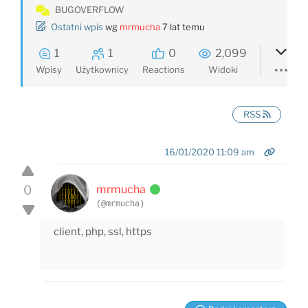
BUGOVERFLOW
Ostatni wpis
wg
mrmucha
7 lat temu
1
1
0
2,099
Wpisy
Użytkownicy
Reactions
Widoki
RSS
16/01/2020 11:09 am
0
mrmucha
(@mrmucha)
client, php, ssl, https