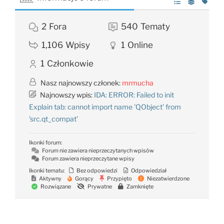
2
Fora
540
Tematy
1,106
Wpisy
1
Online
1
Członkowie
Nasz najnowszy członek:
mrmucha
Najnowszy wpis:
IDA: ERROR: Failed to init
Explain tab: cannot import name 'QObject' from
'src.qt_compat'
Ikonki forum:
Forum nie zawiera nieprzeczytanych wpisów
Forum zawiera nieprzeczytane wpisy
Ikonki tematu:
Bez odpowiedzi
Odpowiedział
Aktywny
Gorący
Przypięto
Niezatwierdzone
Rozwiązane
Prywatne
Zamknięte