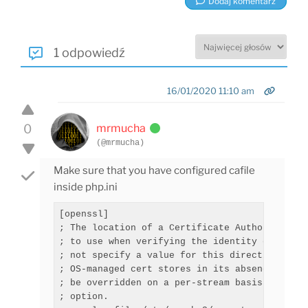
Dodaj komentarz
1 odpowiedź
16/01/2020 11:10 am
0
mrmucha
(@mrmucha)
Make sure that you have configured cafile
inside php.ini
[openssl]

; The location of a Certificate Authority (CA
; to use when verifying the identity of SSL/T
; not specify a value for this directive as P
; OS-managed cert stores in its absence. If s
; be overridden on a per-stream basis via the
; option.
