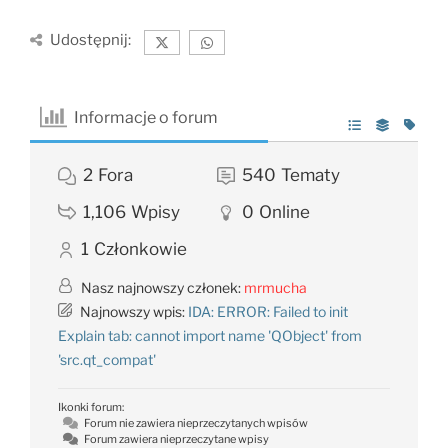
Udostępnij:
Informacje o forum
2
Fora
540
Tematy
1,106
Wpisy
0
Online
1
Członkowie
Nasz najnowszy członek:
mrmucha
Najnowszy wpis:
IDA: ERROR: Failed to init
Explain tab: cannot import name 'QObject' from
'src.qt_compat'
Ikonki forum:
Forum nie zawiera nieprzeczytanych wpisów
Forum zawiera nieprzeczytane wpisy