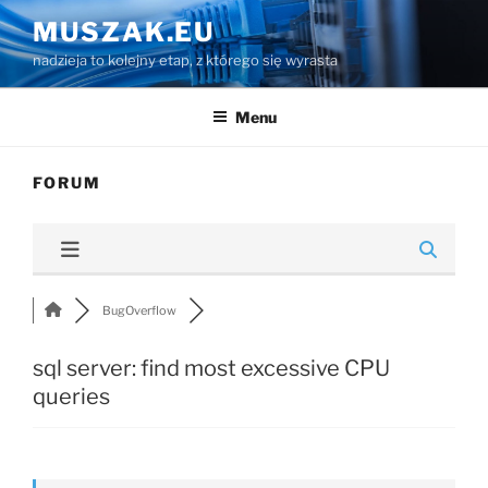
Przejdź
MUSZAK.EU
do
nadzieja to kolejny etap, z którego się wyrasta
treści
Menu
FORUM
BugOverflow
sql server: find most excessive CPU
queries