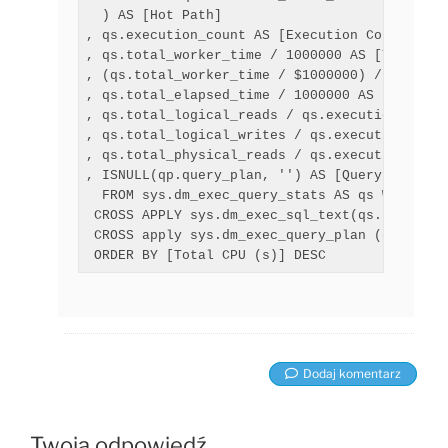
  ) AS [Hot Path]

, qs.execution_count AS [Execution Count]

, qs.total_worker_time / 1000000 AS [Total CPU
, (qs.total_worker_time / $1000000) / qs.exec
, qs.total_elapsed_time / 1000000 AS [Total Ti
, qs.total_logical_reads / qs.execution_count
, qs.total_logical_writes / qs.execution_coun
, qs.total_physical_reads / qs.execution_coun
, ISNULL(qp.query_plan, '') AS [Query Plan]

  FROM sys.dm_exec_query_stats AS qs WITH (NOL
 CROSS APPLY sys.dm_exec_sql_text(qs.sql_handl
 CROSS apply sys.dm_exec_query_plan (qs.plan_h
Dodaj komentarz
Twoja odpowiedź