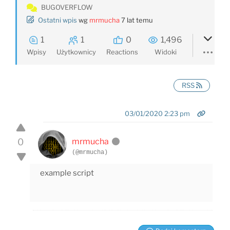
BUGOVERFLOW
Ostatni wpis
wg
mrmucha
7 lat temu
1
1
0
1,496
Wpisy
Użytkownicy
Reactions
Widoki
RSS
03/01/2020 2:23 pm
0
mrmucha
(@mrmucha)
example script