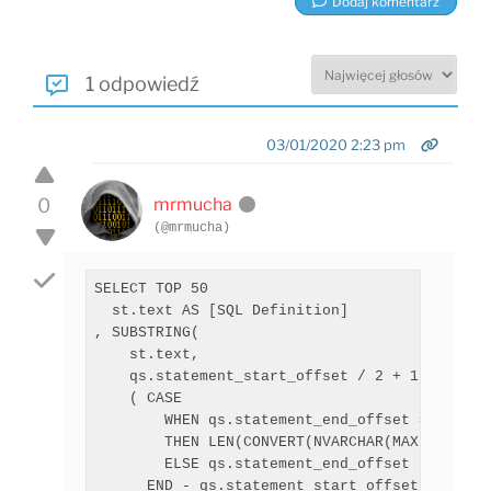
Dodaj komentarz
1 odpowiedź
03/01/2020 2:23 pm
0
mrmucha
(@mrmucha)
SELECT TOP 50

  st.text AS [SQL Definition]

, SUBSTRING(

    st.text,

    qs.statement_start_offset / 2 + 1,

    ( CASE

        WHEN qs.statement_end_offset = -1 

        THEN LEN(CONVERT(NVARCHAR(MAX), st.tex
        ELSE qs.statement_end_offset

      END - qs.statement_start_offset ) / 2
