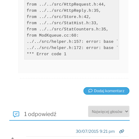
from ../../src/HttpRequest.h:44,

from ../../src/HttpReply.h:35,

from ../../src/Store.h:42,

from ../../src/StatHist.h:33,

from ../../src/StatCounters.h:35,

from ModKqueue.cc:60:

../../src/helper.h:157: error: base `HelperSe
../../src/helper.h:172: error: base `HelperSe
Dodaj komentarz
1 odpowiedź
30/07/2015 9:21 pm