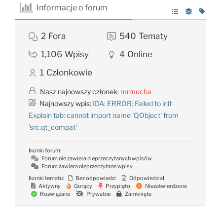
Informacje o forum
2
Fora
540
Tematy
1,106
Wpisy
4
Online
1
Członkowie
Nasz najnowszy członek:
mrmucha
Najnowszy wpis:
IDA: ERROR: Failed to init
Explain tab: cannot import name 'QObject' from
'src.qt_compat'
Ikonki forum:
Forum nie zawiera nieprzeczytanych wpisów
Forum zawiera nieprzeczytane wpisy
Ikonki tematu:
Bez odpowiedzi
Odpowiedział
Aktywny
Gorący
Przypięto
Niezatwierdzone
Rozwiązane
Prywatne
Zamknięte