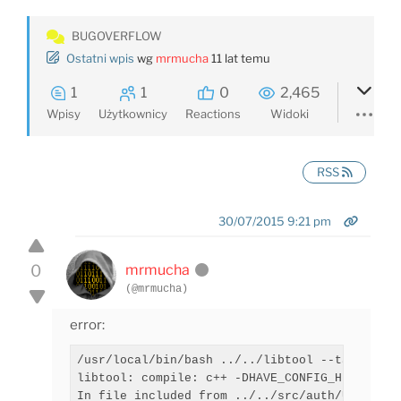
BUGOVERFLOW
Ostatni wpis
wg
mrmucha
11 lat temu
1
1
0
2,465
Wpisy
Użytkownicy
Reactions
Widoki
RSS
30/07/2015 9:21 pm
0
mrmucha
(@mrmucha)
error:
/usr/local/bin/bash ../../libtool --tag=CXX -
libtool: compile: c++ -DHAVE_CONFIG_H -I../..
In file included from ../../src/auth/UserReque