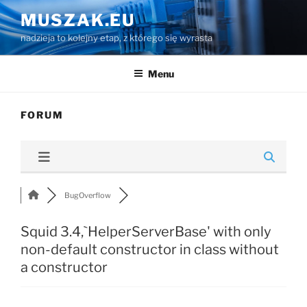
Przejdź
MUSZAK.EU
do
nadzieja to kolejny etap, z którego się wyrasta
treści
Menu
FORUM
BugOverflow
Squid 3.4,`HelperServerBase' with only
non-default constructor in class without
a constructor