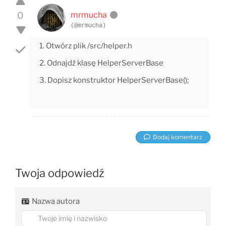
0
mrmucha
(@mrmucha)
1. Otwórz plik /src/helper.h
2. Odnajdź klasę HelperServerBase
3. Dopisz konstruktor HelperServerBase();
Dodaj komentarz
Twoja odpowiedź
Nazwa autora