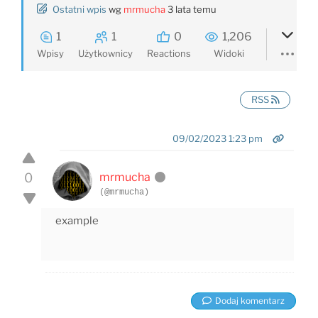
Ostatni wpis
wg
mrmucha
3 lata temu
1
1
0
1,206
Wpisy
Użytkownicy
Reactions
Widoki
RSS
09/02/2023 1:23 pm
0
mrmucha
(@mrmucha)
example
Dodaj komentarz