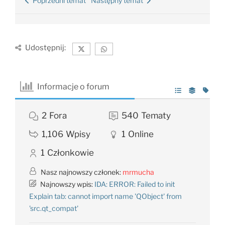
Poprzedni temat
Następny temat
Udostępnij:
Informacje o forum
2
Fora
540
Tematy
1,106
Wpisy
1
Online
1
Członkowie
Nasz najnowszy członek:
mrmucha
Najnowszy wpis:
IDA: ERROR: Failed to init
Explain tab: cannot import name 'QObject' from
'src.qt_compat'