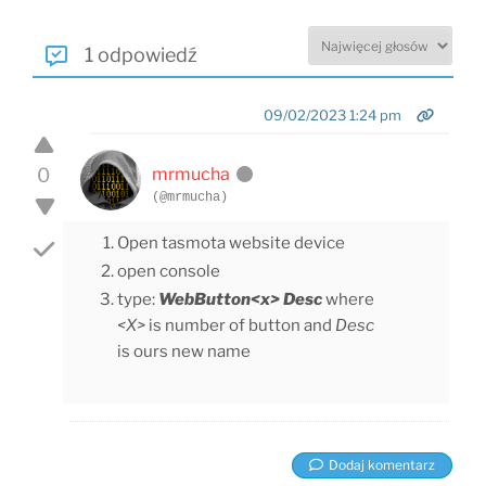
1 odpowiedź
09/02/2023 1:24 pm
0
mrmucha
(@mrmucha)
Open tasmota website device
open console
type:
WebButton<x> Desc
where
<X>
is number of button and
Desc
is ours new name
Dodaj komentarz