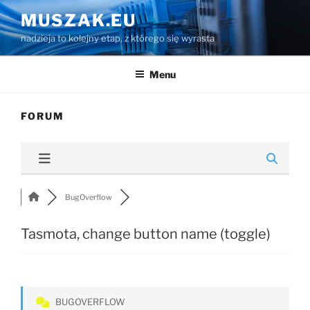
Przejdź
MUSZAK.EU
do
nadzieja to kolejny etap, z którego się wyrasta
treści
Menu
FORUM
BugOverflow
Tasmota, change button name (toggle)
BUGOVERFLOW