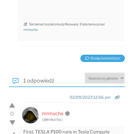
Ten temat został zmodyfikowany 3 lata temu przez
mrmucha
Dodaj komentarz
1 odpowiedź
02/09/2023 12:56 pm
0
mrmucha
(@mrmucha)
First, TESLA P100 runs in Tesla Compute