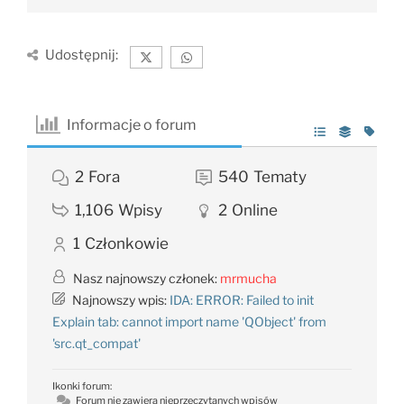
Udostępnij:
Informacje o forum
2
Fora
540
Tematy
1,106
Wpisy
2
Online
1
Członkowie
Nasz najnowszy członek:
mrmucha
Najnowszy wpis:
IDA: ERROR: Failed to init
Explain tab: cannot import name 'QObject' from
'src.qt_compat'
Ikonki forum:
Forum nie zawiera nieprzeczytanych wpisów