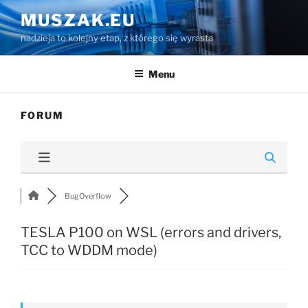
Przejdź
MUSZAK.EU
do
nadzieja to kolejny etap, z którego się wyrasta
treści
Menu
FORUM
BugOverflow
TESLA P100 on WSL (errors and drivers,
TCC to WDDM mode)