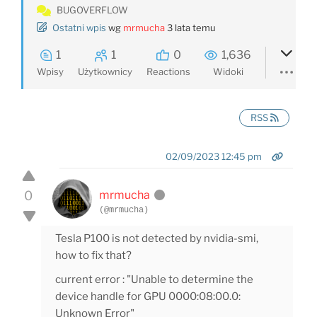
BUGOVERFLOW
Ostatni wpis
wg
mrmucha
3 lata temu
1
1
0
1,636
Wpisy
Użytkownicy
Reactions
Widoki
RSS
02/09/2023 12:45 pm
0
mrmucha
(@mrmucha)
Tesla P100 is not detected by nvidia-smi,
how to fix that?
current error : "
Unable to determine the
device handle for GPU 0000:08:00.0:
Unknown Error"