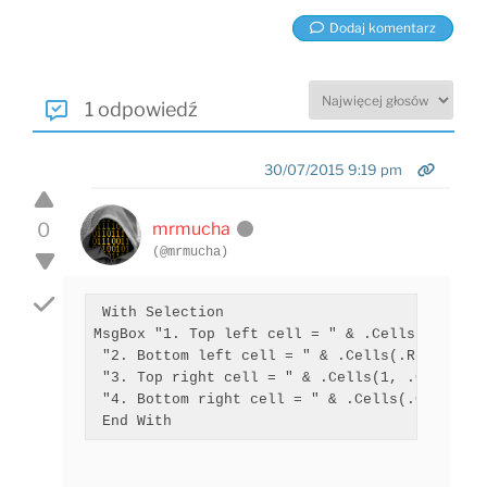
Dodaj komentarz
1 odpowiedź
30/07/2015 9:19 pm
0
mrmucha
(@mrmucha)
 With Selection

MsgBox "1. Top left cell = " & .Cells(1).Addre
 "2. Bottom left cell = " & .Cells(.Rows.Coun
 "3. Top right cell = " & .Cells(1, .Columns.
 "4. Bottom right cell = " & .Cells(.Cells.Cou
 End With