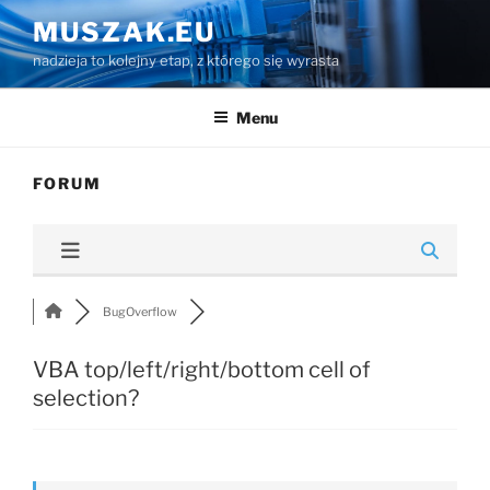
Przejdź
MUSZAK.EU
do
nadzieja to kolejny etap, z którego się wyrasta
treści
Menu
FORUM
BugOverflow
VBA top/left/right/bottom cell of
selection?