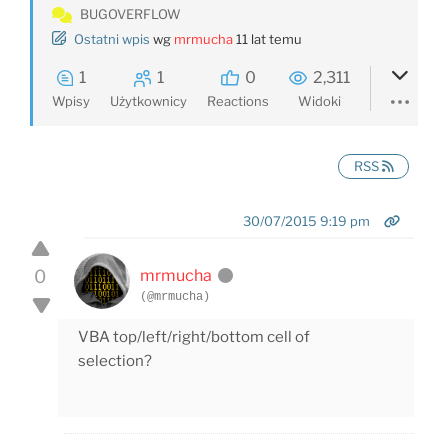
BUGOVERFLOW
Ostatni wpis
wg
mrmucha
11 lat temu
1
1
0
2,311
Wpisy
Użytkownicy
Reactions
Widoki
RSS
30/07/2015 9:19 pm
0
mrmucha
(@mrmucha)
VBA top/left/right/bottom cell of
selection?