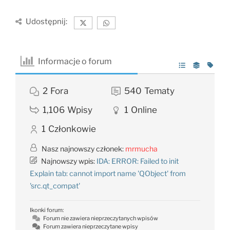
Udostępnij:
Informacje o forum
2
Fora
540
Tematy
1,106
Wpisy
1
Online
1
Członkowie
Nasz najnowszy członek:
mrmucha
Najnowszy wpis:
IDA: ERROR: Failed to init
Explain tab: cannot import name 'QObject' from
'src.qt_compat'
Ikonki forum:
Forum nie zawiera nieprzeczytanych wpisów
Forum zawiera nieprzeczytane wpisy