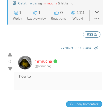
Ostatni wpis
wg
mrmucha
5 lat temu
1
1
0
1,111
Wpisy
Użytkownicy
Reactions
Widoki
RSS
27/10/2021 9:33 am
0
mrmucha
(@mrmucha)
how to
Dodaj komentarz