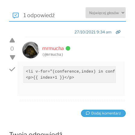
1 odpowiedź
27/10/2021 9:34 am
0
mrmucha
(@mrmucha)
<li v-for="(conference,index) in conferences"
<p>{{ index+1 }}</p>
Dodaj komentarz
Twoja odpowiedź