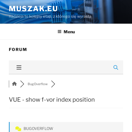
Przejdź
MUSZAK.EU
do
nadzieja to kolejny etap, z którego się wyrasta
treści
Menu
FORUM
BugOverflow
VUE - show f-vor index position
BUGOVERFLOW