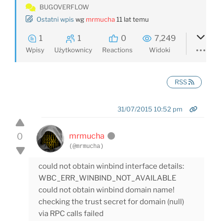
BUGOVERFLOW
Ostatni wpis
wg
mrmucha
11 lat temu
1
1
0
7,249
Wpisy
Użytkownicy
Reactions
Widoki
RSS
31/07/2015 10:52 pm
0
mrmucha
(@mrmucha)
could not obtain winbind interface details:
WBC_ERR_WINBIND_NOT_AVAILABLE
could not obtain winbind domain name!
checking the trust secret for domain (null)
via RPC calls failed