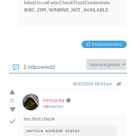
failed to call wbcCheckTrustCredentials:
WBC_ERR_WINBIND_NOT_AVAILABLE
Dodaj komentarz
1 odpowiedź
31/07/2015 10:53 pm
0
mrmucha
(@mrmucha)
hm..first check
service winbind status