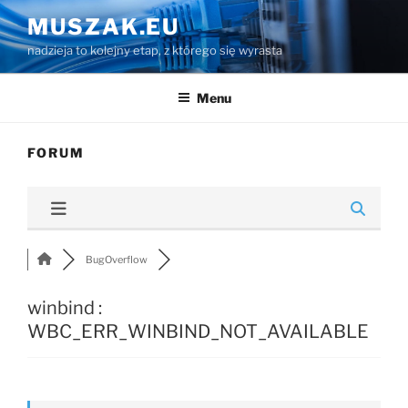
Przejdź
MUSZAK.EU
do
nadzieja to kolejny etap, z którego się wyrasta
treści
Menu
FORUM
BugOverflow
winbind :
WBC_ERR_WINBIND_NOT_AVAILABLE