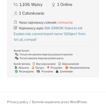
1,106
Wpisy
1
Online
1
Członkowie
Nasz najnowszy członek:
mrmucha
Najnowszy wpis:
IDA: ERROR: Failed to init
Explain tab: cannot import name 'QObject' from
'src.qt_compat'
Ikonki forum:
Forum nie zawiera nieprzeczytanych wpisów
Forum zawiera nieprzeczytane wpisy
Ikonki tematu:
Bez odpowiedzi
Odpowiedział
Aktywny
Gorący
Przypięto
Niezatwierdzone
Rozwiązane
Prywatne
Zamknięte
Privacy policy
Dumnie wspierane przez WordPress