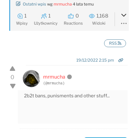
Ostatni wpis
wg
mrmucha
4 lata temu
1
1
0
1,168
Wpisy
Użytkownicy
Reactions
Widoki
RSS
19/12/2022 2:15 pm
0
mrmucha
(@mrmucha)
2b2t bans, punisments and other stuff...