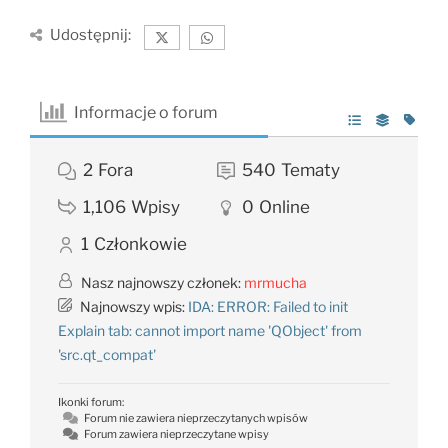
Udostępnij:
Informacje o forum
2
Fora
540
Tematy
1,106
Wpisy
0
Online
1
Członkowie
Nasz najnowszy członek:
mrmucha
Najnowszy wpis:
IDA: ERROR: Failed to init
Explain tab: cannot import name 'QObject' from
'src.qt_compat'
Ikonki forum:
Forum nie zawiera nieprzeczytanych wpisów
Forum zawiera nieprzeczytane wpisy