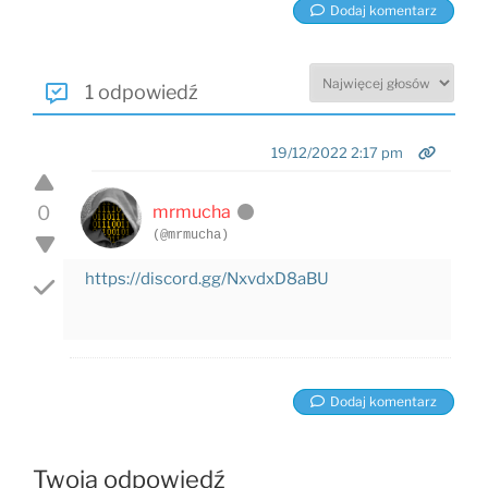
Dodaj komentarz
1 odpowiedź
19/12/2022 2:17 pm
0
mrmucha
(@mrmucha)
https://discord.gg/NxvdxD8aBU
Dodaj komentarz
Twoja odpowiedź