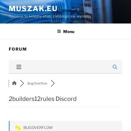
Przejdź
MUSZAK.EU
do
nadzieja to kolejny etap, z którego się wyrasta
treści
Menu
FORUM
BugOverflow
2builders12rules Discord
BUGOVERFLOW