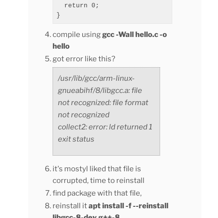
  return 0;

compile using
gcc -Wall hello.c -o
hello
got error like this?
/usr/lib/gcc/arm-linux-
gnueabihf/8/libgcc.a: file
not recognized: file format
not recognized
collect2: error: ld returned 1
exit status
it's mostyl liked that file is
corrupted, time to reinstall
find package with that file,
reinstall it
apt install -f --reinstall
libgcc-8-dev g++-8