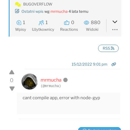
BUGOVERFLOW
Ostatni wpis
wg
mrmucha
4 lata temu
1
1
0
880
Wpisy
Użytkownicy
Reactions
Widoki
RSS
15/12/2022 9:01 pm
0
mrmucha
(@mrmucha)
cant compile app, error with node-gyp