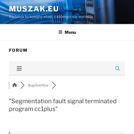
Przejdź
MUSZAK.EU
do
nadzieja to kolejny etap, z którego się wyrasta
treści
Menu
FORUM
BugOverflow
"Segmentation fault signal terminated
program cc1plus"