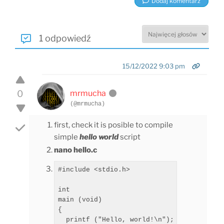
Dodaj komentarz
1 odpowiedź
15/12/2022 9:03 pm
0
mrmucha
(@mrmucha)
first, check it is posible to compile
simple
hello world
script
nano hello.c
#include <stdio.h>

int

main (void)

{

  printf ("Hello, world!\n");
