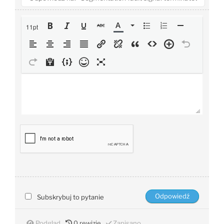
11pt
Subskrybuj to pytanie
Podgląd
0
rewizje
Zapisano