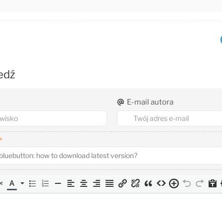
edź
E-mail autora
*