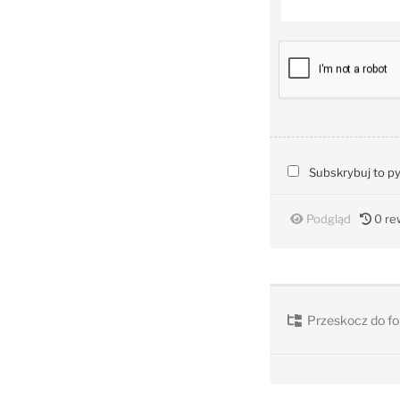
Subskrybuj to p
Podgląd
0
rew
Przeskocz do fo