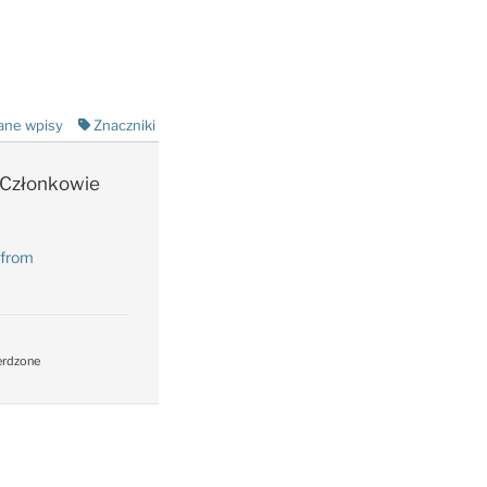
ane wpisy
Znaczniki
Członkowie
 from
erdzone