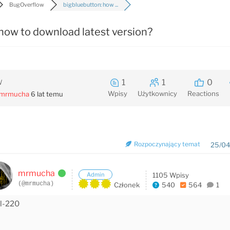
BugOverflow
bigbluebutton: how ...
how to download latest version?
1
1
0
W
Wpisy
Użytkownicy
Reactions
mrmucha
6 lat temu
Rozpoczynający temat
25/04
mrmucha
Admin
1105 Wpisy
(@mrmucha)
Członek
540
564
1
al-220