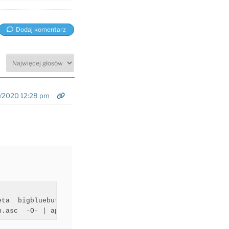
Dodaj komentarz
/2020 12:28 pm
ta  bigbluebutton-xenial main " | tee /etc/apt/sources.l