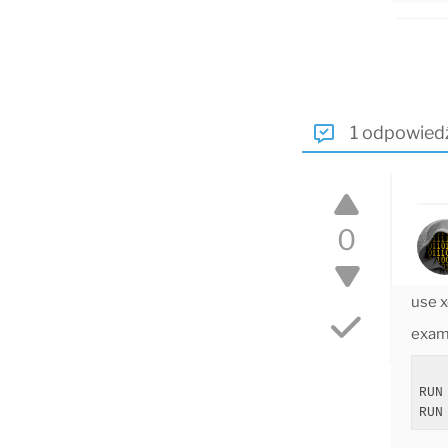
1 odpowied
0
use 
exam
RUN