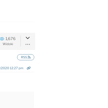
1,676
Widoki
RSS
/2020 12:27 pm