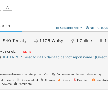
 forum
Ostatnie wpisy
Nieprzeczyt
540
Tematy
1,106
Wpisy
1
Online
1
y członek:
mrmucha
s:
IDA: ERROR: Failed to init Explain tab: cannot import name 'QObject'
m nie zawiera nieprzeczytanych wpisów
Forum zawiera nieprzeczytane wpisy
odpowiedzi
Odpowiedział
Aktywny
Gorący
Przypięto
Niezatwi
Prywatne
Zamknięte