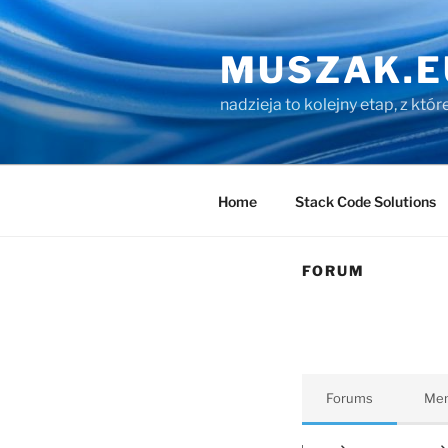
Przejdź
do
MUSZAK.E
treści
nadzieja to kolejny etap, z któ
Home
Stack Code Solutions
FORUM
Forums
Me