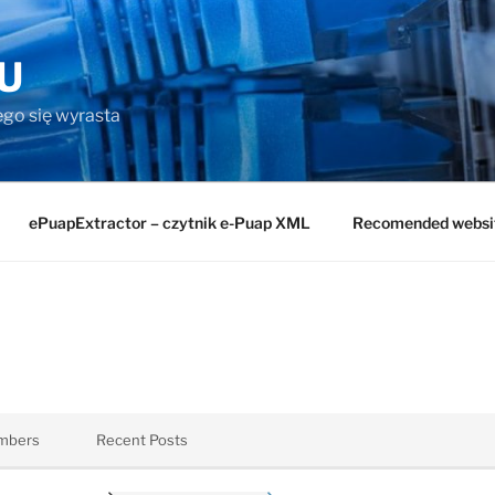
U
rego się wyrasta
ePuapExtractor – czytnik e-Puap XML
Recomended websi
mbers
Recent Posts