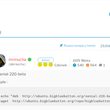
ź
Rozpoczynający temat
25/04
mrmucha
Admin
1105 Wpisy
(@mrmucha)
Członek
540
564
1
xenial-220-beta
ple :
 echo "deb  http://ubuntu.bigbluebutton.org/xenial-220-be