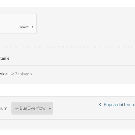
ytanie
izje
Zapisano
Poprzedni tema
rum: