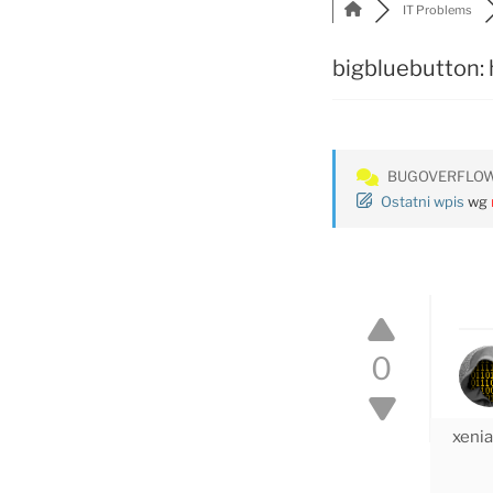
IT Problems
bigbluebutton: 
BUGOVERFLO
Ostatni wpis
wg
0
xeni