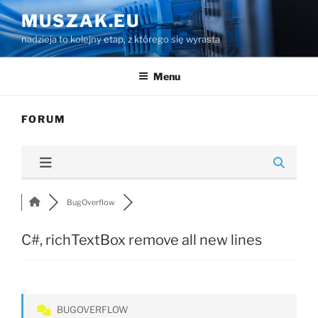
Przejdź
MUSZAK.EU
do
nadzieja to kolejny etap, z którego się wyrasta
treści
Menu
FORUM
BugOverflow
C#, richTextBox remove all new lines
BUGOVERFLOW