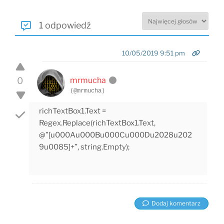
1 odpowiedź
10/05/2019 9:51 pm
0
mrmucha
(@mrmucha)
richTextBox1.Text =
Regex.Replace(richTextBox1.Text,
@”[u000Au000Bu000Cu000Du2028u202
9u0085]+”, string.Empty);
Dodaj komentarz