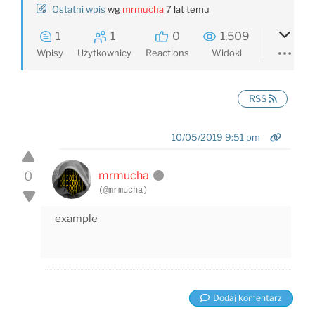
Ostatni wpis
wg
mrmucha
7 lat temu
1
1
0
1,509
Wpisy
Użytkownicy
Reactions
Widoki
RSS
10/05/2019 9:51 pm
0
mrmucha
(@mrmucha)
example
Dodaj komentarz