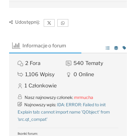
Udostępnij:
Informacje o forum
2
Fora
540
Tematy
1,106
Wpisy
0
Online
1
Członkowie
Nasz najnowszy członek:
mrmucha
Najnowszy wpis:
IDA: ERROR: Failed to init
Explain tab: cannot import name 'QObject' from
'src.qt_compat'
Ikonki forum: