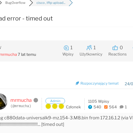
BugOverflow
cisco , tftp upload...
oad error - timed out
1
1
0
W
Wpisy
Użytkownicy
Reactions
mrmucha
7 lat temu
Rozpoczynający temat
24/0
mrmucha
Admin
1105 Wpisy
(@mrmucha)
Członek
540
564
1
g c880data-universalk9-mz.154-3.M8.bin from 172.16.1.2 (via Vl
!!!!!!!!!!!!!!!!!!!!!!!!!!!!!!!!!... [timed out]