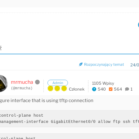
ź
Rozpoczynający temat
24/0
mrmucha
Admin
1105 Wpisy
(@mrmucha)
Członek
540
564
1
gure interface that is using tftp connection
control
-
plane host

management
-
interface
 GigabitEthernet0
/
0
 allow ftp ssh tf
trol-plane host
