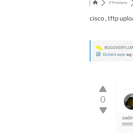
IT Problems
cisco , tftp upl
BUGOVERFLO
Ostatni wpis
wg
0
oadin
!!!!!!!!