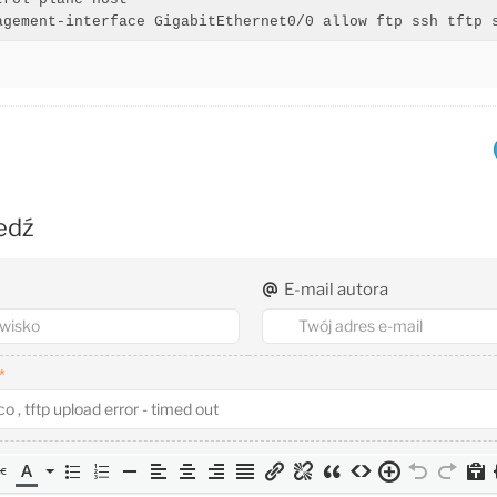
agement-interface GigabitEthernet0/0 allow ftp ssh tftp 
edź
E-mail autora
*