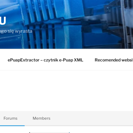
U
rego się wyrasta
ePuapExtractor – czytnik e-Puap XML
Recomended websi
Forums
Members