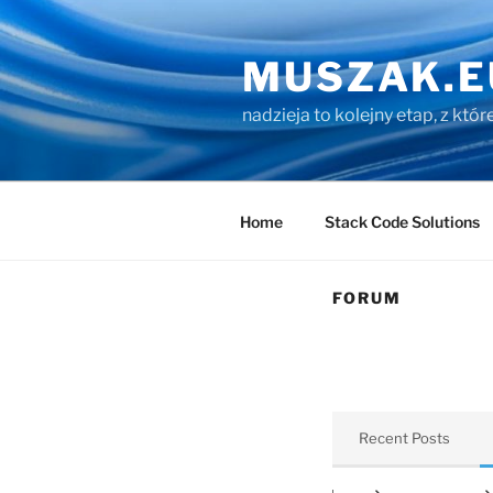
Przejdź
do
MUSZAK.E
treści
nadzieja to kolejny etap, z któ
Home
Stack Code Solutions
FORUM
Recent Posts