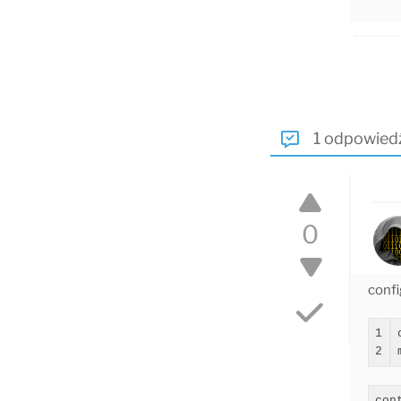
1 odpowied
0
confi
1

con