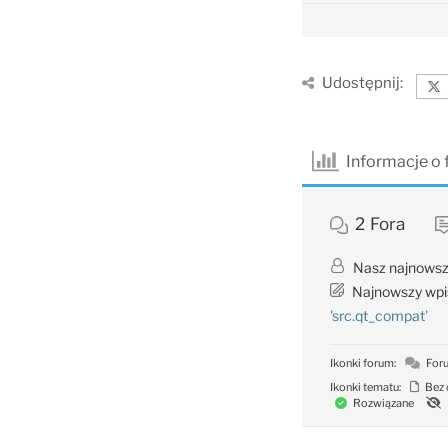
Udostępnij:
Informacje o
2
Fora
Nasz najnowsz
Najnowszy wpi
'src.qt_compat'
Ikonki forum:
Foru
Ikonki tematu:
Bez 
Rozwiązane