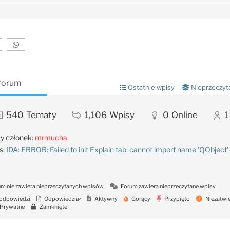
 forum
Ostatnie wpisy
Nieprzeczyt
540
Tematy
1,106
Wpisy
0
Online
1
y członek:
mrmucha
s:
IDA: ERROR: Failed to init Explain tab: cannot import name 'QObject'
m nie zawiera nieprzeczytanych wpisów
Forum zawiera nieprzeczytane wpisy
odpowiedzi
Odpowiedział
Aktywny
Gorący
Przypięto
Niezatwi
Prywatne
Zamknięte