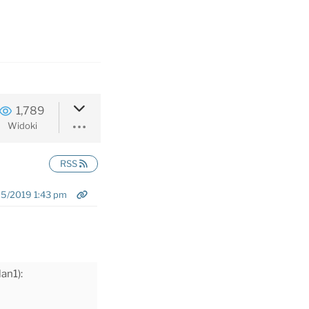
1,789
Widoki
RSS
5/2019 1:43 pm
an1):