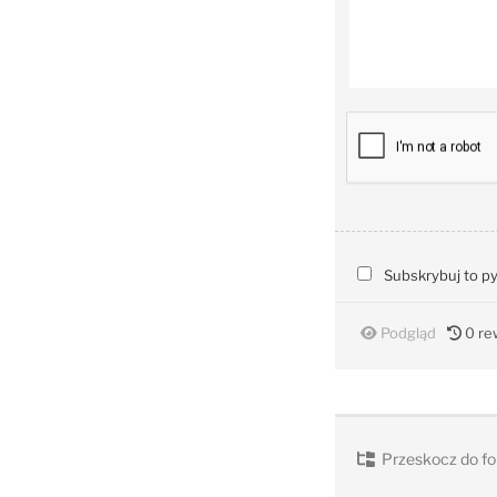
Subskrybuj to p
Podgląd
0
rew
Przeskocz do fo