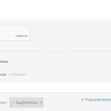
ytanie
izje
Zapisano
Poprzedni tema
rum: