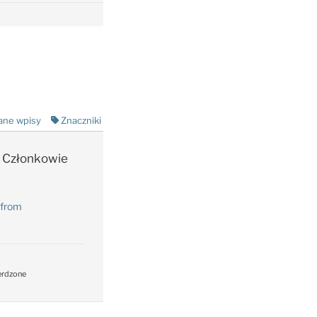
ane wpisy
Znaczniki
Członkowie
 from
erdzone