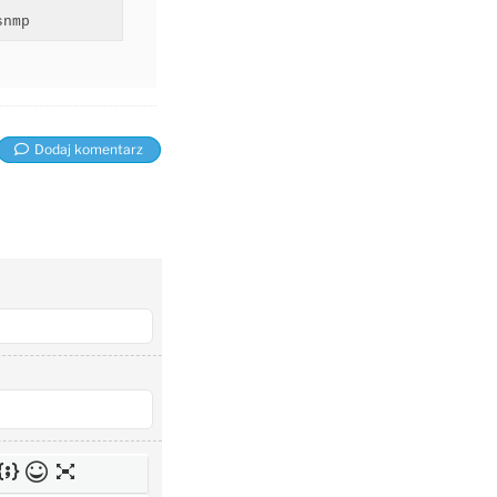
snmp
Dodaj komentarz