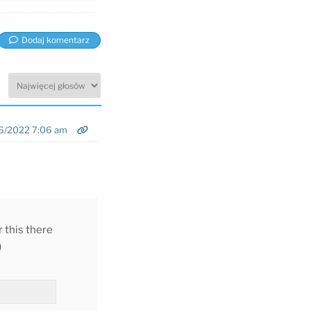
Dodaj komentarz
6/2022 7:06 am
r this there
)