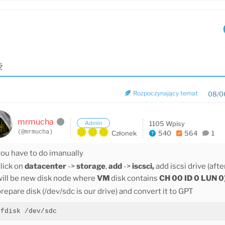
ź
Rozpoczynający temat
08/0
mrmucha
Admin
1105 Wpisy
(@mrmucha)
Członek
540
564
1
you have to do imanually
lick on
datacenter
->
storage
,
add
->
iscsci,
add iscsi drive (afte
will be new disk node where
VM
disk contains
CH 00 ID 0 LUN 0
repare disk (/dev/sdc is our drive) and convert it to GPT
fdisk /dev/sdc