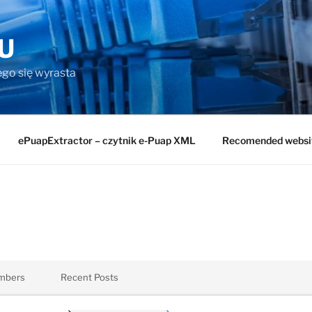
U
rego się wyrasta
ePuapExtractor – czytnik e-Puap XML
Recomended websi
mbers
Recent Posts