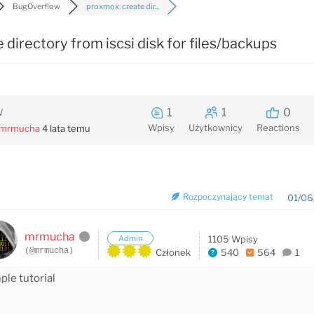
BugOverflow
proxmox: create dir...
 directory from iscsi disk for files/backups
1
1
0
W
Wpisy
Użytkownicy
Reactions
mrmucha
4 lata temu
Rozpoczynający temat
01/06
mrmucha
Admin
1105 Wpisy
(@mrmucha)
Członek
540
564
1
le tutorial