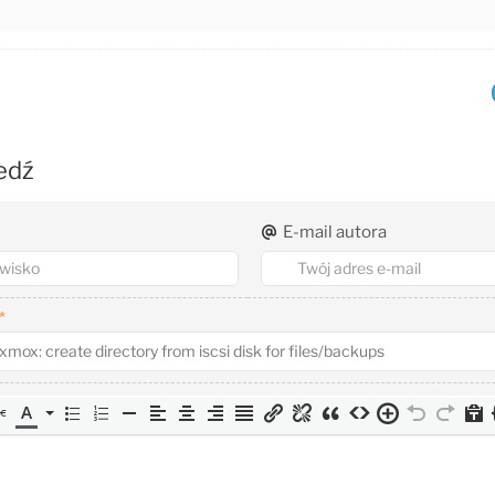
edź
E-mail autora
*