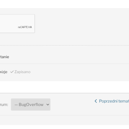
ytanie
izje
Zapisano
Poprzedni tema
rum: