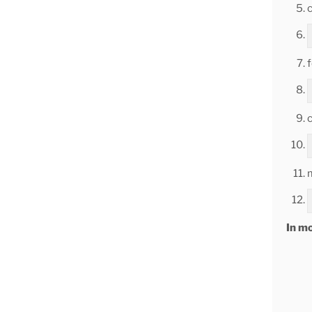
c
f
In mo