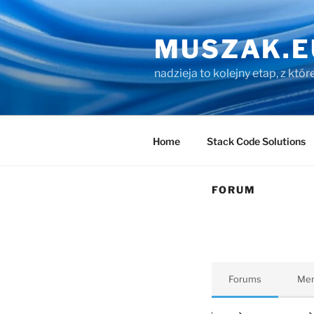
Przejdź
do
MUSZAK.E
treści
nadzieja to kolejny etap, z któ
Home
Stack Code Solutions
FORUM
Forums
Me