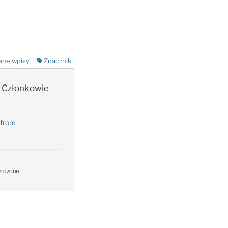
ane wpisy
Znaczniki
Członkowie
 from
erdzone