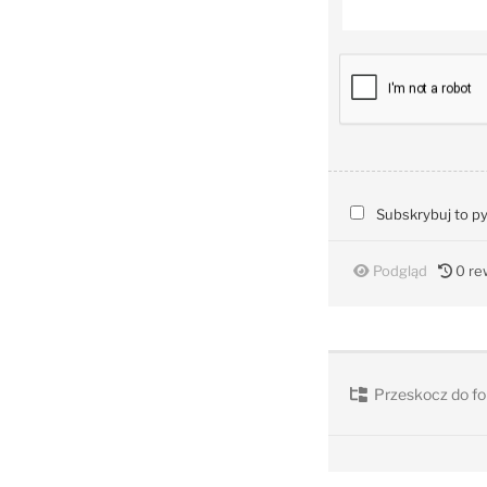
Subskrybuj to p
Podgląd
0
rew
Przeskocz do fo