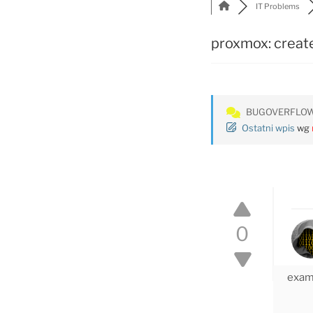
IT Problems
proxmox: create
BUGOVERFLO
Ostatni wpis
wg
0
examp