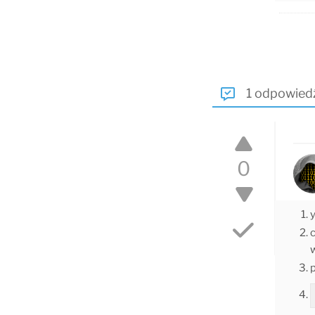
1 odpowied
0
c
p