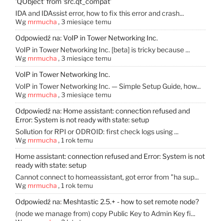
'QObject' from 'src.qt_compat'
IDA and IDAssist error, how to fix this error and crash...
Wg
mrmucha
,
3 miesiące temu
Odpowiedź na: VoIP in Tower Networking Inc.
VoIP in Tower Networking Inc. [beta] is tricky because ...
Wg
mrmucha
,
3 miesiące temu
VoIP in Tower Networking Inc.
VoIP in Tower Networking Inc. — Simple Setup Guide, how...
Wg
mrmucha
,
3 miesiące temu
Odpowiedź na: Home assistant: connection refused and
Error: System is not ready with state: setup
Sollution for RPI or ODROID: first check logs using ...
Wg
mrmucha
,
1 rok temu
Home assistant: connection refused and Error: System is not
ready with state: setup
Cannot connect to homeassistant, got error from "ha sup...
Wg
mrmucha
,
1 rok temu
Odpowiedź na: Meshtastic 2.5.+ - how to set remote node?
(node ​​we manage from) copy Public Key to Admin Key fi...