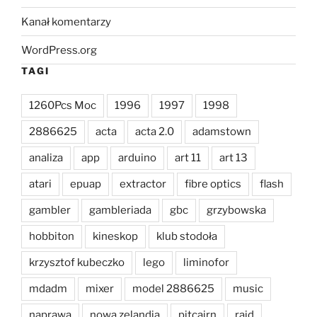
Kanał komentarzy
WordPress.org
TAGI
1260Pcs Moc
1996
1997
1998
2886625
acta
acta 2.0
adamstown
analiza
app
arduino
art 11
art 13
atari
epuap
extractor
fibre optics
flash
gambler
gambleriada
gbc
grzybowska
hobbiton
kineskop
klub stodoła
krzysztof kubeczko
lego
liminofor
mdadm
mixer
model 2886625
music
naprawa
nowa zelandia
pitcairn
raid