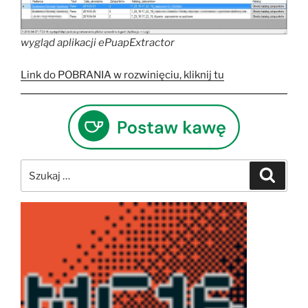
wygląd aplikacji ePuapExtractor
Link do POBRANIA w rozwinięciu, kliknij tu
Szukaj:
Szukaj