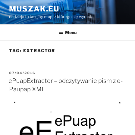
Przejdź
MUSZAK.EU
do
nadzieja to kolejny etap, z którego się wyrasta
treści
Menu
TAG:
EXTRACTOR
OPUBLIKOWANE
07/04/2016
W
ePuapExtractor – odczytywanie pism z e-
Paupap XML