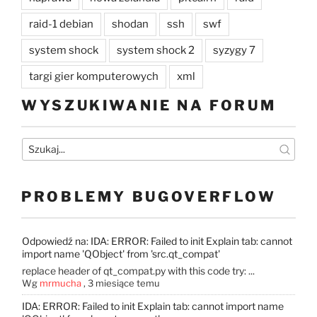
raid-1 debian
shodan
ssh
swf
system shock
system shock 2
syzygy 7
targi gier komputerowych
xml
WYSZUKIWANIE NA FORUM
PROBLEMY BUGOVERFLOW
Odpowiedź na: IDA: ERROR: Failed to init Explain tab: cannot
import name 'QObject' from 'src.qt_compat'
replace header of qt_compat.py with this code try: ...
Wg
mrmucha
,
3 miesiące temu
IDA: ERROR: Failed to init Explain tab: cannot import name