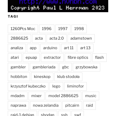
TAGI
1260Pcs Moc
1996
1997
1998
2886625
acta
acta 2.0
adamstown
analiza
app
arduino
art 11
art 13
atari
epuap
extractor
fibre optics
flash
gambler
gambleriada
gbc
grzybowska
hobbiton
kineskop
klub stodoła
krzysztof kubeczko
lego
liminofor
mdadm
mixer
model 2886625
music
naprawa
nowa zelandia
pitcairn
raid
raid-1 debian
shodan
ssh
swf