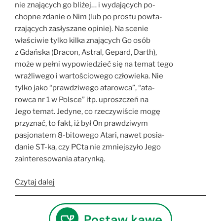
nie znających go bliżej… i wydających po-
chopne zdanie o Nim (lub po prostu powta-
rzających zasłyszane opinie). Na scenie
właściwie tylko kilka znających Go osób
z Gdańska (Dracon, Astral, Gepard, Darth),
może w pełni wypowiedzieć się na temat tego
wrażliwego i wartościowego człowieka. Nie
tylko jako “prawdziwego atarowca”, “ata-
rowca nr 1 w Polsce” itp. uproszczeń na
Jego temat. Jedyne, co rzeczywiście mogę
przyznać, to fakt, iż był On prawdziwym
pasjonatem 8-bitowego Atari, nawet posia-
danie ST-ka, czy PCta nie zmniejszyło Jego
zainteresowania atarynką.
„Syzygy#7
Czytaj dalej
–
Krzysztof
Kubeczko”