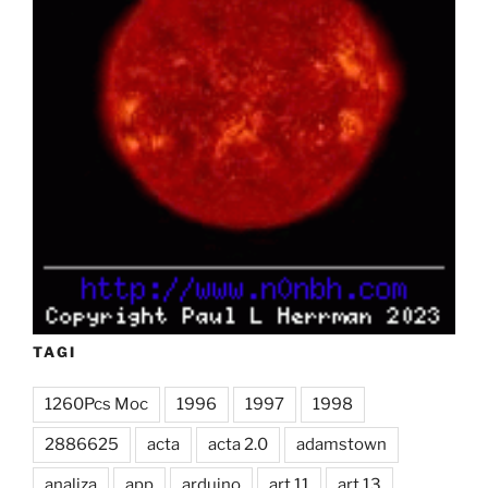
TAGI
1260Pcs Moc
1996
1997
1998
2886625
acta
acta 2.0
adamstown
analiza
app
arduino
art 11
art 13