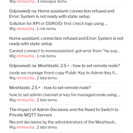
Wg
mrmucha
,
3 miesiące temu
Odpowiedź na: Home assistant: connection refused and
Error: System is not ready with state: setup
Sollution for RPI or ODROID: first check logs using ...
Wg
mrmucha
,
1 rok temu
Home assistant: connection refused and Error: System is not
ready with state: setup
Cannot connect to homeassistant, got error from "ha sup...
Wg
mrmucha
,
1 rok temu
Odpowiedź na: Meshtastic 2.5.+ - how to set remote node?
(node ​​we manage from) copy Public Key to Admin Key fi...
Wg
mrmucha
,
2 lata temu
Meshtastic 2.5.+ - how to set remote node?
how to set admin channel or key for managed node using ...
Wg
mrmucha
,
2 lata temu
The Impact of Admin Decisions and the Need to Switch to
Private MQTT Servers
Recent decisions by the administrators of the Meshtasti...
Wg
mrmucha
,
2 lata temu