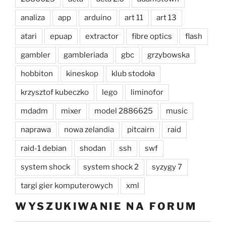
analiza
app
arduino
art 11
art 13
atari
epuap
extractor
fibre optics
flash
gambler
gambleriada
gbc
grzybowska
hobbiton
kineskop
klub stodoła
krzysztof kubeczko
lego
liminofor
mdadm
mixer
model 2886625
music
naprawa
nowa zelandia
pitcairn
raid
raid-1 debian
shodan
ssh
swf
system shock
system shock 2
syzygy 7
targi gier komputerowych
xml
WYSZUKIWANIE NA FORUM