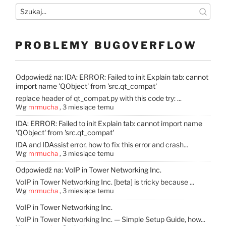
PROBLEMY BUGOVERFLOW
Odpowiedź na: IDA: ERROR: Failed to init Explain tab: cannot
import name 'QObject' from 'src.qt_compat'
replace header of qt_compat.py with this code try: ...
Wg
mrmucha
,
3 miesiące temu
IDA: ERROR: Failed to init Explain tab: cannot import name
'QObject' from 'src.qt_compat'
IDA and IDAssist error, how to fix this error and crash...
Wg
mrmucha
,
3 miesiące temu
Odpowiedź na: VoIP in Tower Networking Inc.
VoIP in Tower Networking Inc. [beta] is tricky because ...
Wg
mrmucha
,
3 miesiące temu
VoIP in Tower Networking Inc.
VoIP in Tower Networking Inc. — Simple Setup Guide, how...