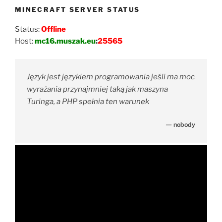
MINECRAFT SERVER STATUS
Status:
Offline
Host:
mc16.muszak.eu
:
25565
Język jest językiem programowania jeśli ma moc
wyrażania przynajmniej taką jak maszyna
Turinga, a PHP spełnia ten warunek
—
nobody
Odtwarzacz
video