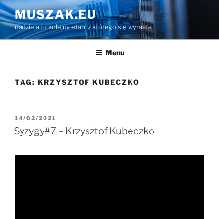
Przejdź
MUSZAK.EU
do
nadzieja to kolejny etap, z którego się wyrasta
treści
Menu
TAG:
KRZYSZTOF KUBECZKO
OPUBLIKOWANE
14/02/2021
W
Syzygy#7 – Krzysztof Kubeczko