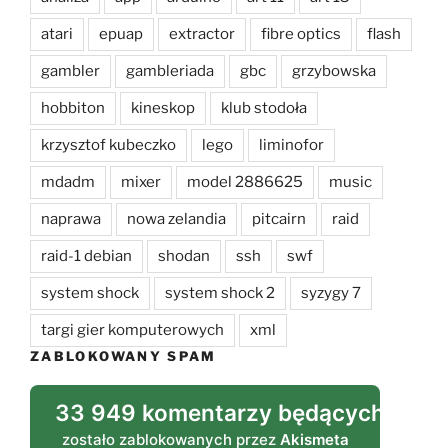
atari
epuap
extractor
fibre optics
flash
gambler
gambleriada
gbc
grzybowska
hobbiton
kineskop
klub stodoła
krzysztof kubeczko
lego
liminofor
mdadm
mixer
model 2886625
music
naprawa
nowa zelandia
pitcairn
raid
raid-1 debian
shodan
ssh
swf
system shock
system shock 2
syzygy 7
targi gier komputerowych
xml
ZABLOKOWANY SPAM
33 949 komentarzy będących spa
zostało zablokowanych przez
Akismeta