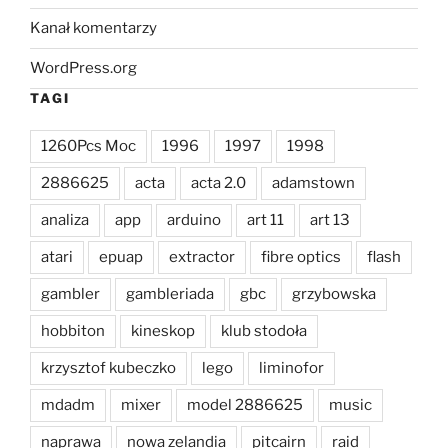
Kanał komentarzy
WordPress.org
TAGI
1260Pcs Moc
1996
1997
1998
2886625
acta
acta 2.0
adamstown
analiza
app
arduino
art 11
art 13
atari
epuap
extractor
fibre optics
flash
gambler
gambleriada
gbc
grzybowska
hobbiton
kineskop
klub stodoła
krzysztof kubeczko
lego
liminofor
mdadm
mixer
model 2886625
music
naprawa
nowa zelandia
pitcairn
raid