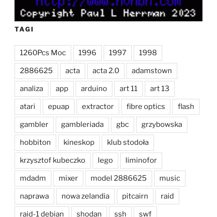
TAGI
1260Pcs Moc
1996
1997
1998
2886625
acta
acta 2.0
adamstown
analiza
app
arduino
art 11
art 13
atari
epuap
extractor
fibre optics
flash
gambler
gambleriada
gbc
grzybowska
hobbiton
kineskop
klub stodoła
krzysztof kubeczko
lego
liminofor
mdadm
mixer
model 2886625
music
naprawa
nowa zelandia
pitcairn
raid
raid-1 debian
shodan
ssh
swf