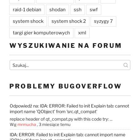
raid-1 debian
shodan
ssh
swf
system shock
system shock 2
syzygy 7
targi gier komputerowych
xml
WYSZUKIWANIE NA FORUM
PROBLEMY BUGOVERFLOW
Odpowiedź na: IDA: ERROR: Failed to init Explain tab: cannot
import name 'QObject' from 'src.qt_compat'
replace header of qt_compat.py with this code try: ...
Wg
mrmucha
,
3 miesiące temu
IDA: ERROR: Failed to init Explain tab: cannot import name