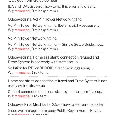
'QObject' from 'src.qt_compat'
IDA and IDAssist error, how to fix this error and crash...
Wg
mrmucha
,
3 miesiące temu
Odpowiedź na: VoIP in Tower Networking Inc.
VoIP in Tower Networking Inc. [beta] is tricky because ...
Wg
mrmucha
,
3 miesiące temu
VoIP in Tower Networking Inc.
VoIP in Tower Networking Inc. — Simple Setup Guide, how...
Wg
mrmucha
,
3 miesiące temu
Odpowiedź na: Home assistant: connection refused and
Error: System is not ready with state: setup
Sollution for RPI or ODROID: first check logs using ...
Wg
mrmucha
,
1 rok temu
Home assistant: connection refused and Error: System is not
ready with state: setup
Cannot connect to homeassistant, got error from "ha sup...
Wg
mrmucha
,
1 rok temu
Odpowiedź na: Meshtastic 2.5.+ - how to set remote node?
(node ​​we manage from) copy Public Key to Admin Key fi...
Wg
mrmucha
,
2 lata temu