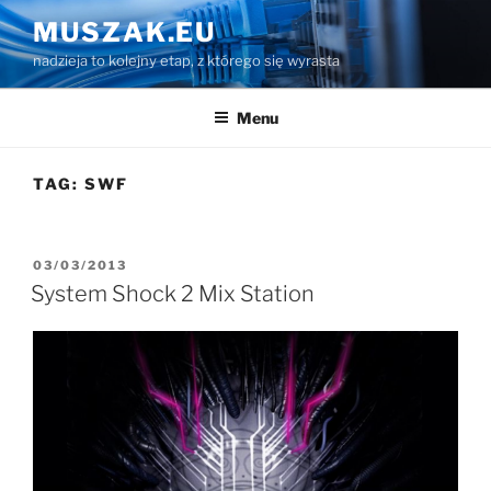
Przejdź
MUSZAK.EU
do
nadzieja to kolejny etap, z którego się wyrasta
treści
Menu
TAG:
SWF
OPUBLIKOWANE
03/03/2013
W
System Shock 2 Mix Station