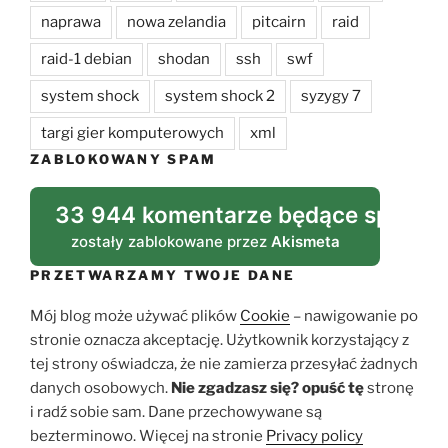
naprawa
nowa zelandia
pitcairn
raid
raid-1 debian
shodan
ssh
swf
system shock
system shock 2
syzygy 7
targi gier komputerowych
xml
ZABLOKOWANY SPAM
33 944 komentarze będące spame
zostały zablokowane przez
Akismeta
PRZETWARZAMY TWOJE DANE
Mój blog może używać plików
Cookie
– nawigowanie po
stronie oznacza akceptację. Użytkownik korzystający z
tej strony oświadcza, że nie zamierza przesyłać żadnych
danych osobowych.
Nie zgadzasz się?
opuść tę
stronę
i radź sobie sam. Dane przechowywane są
bezterminowo. Więcej na stronie
Privacy policy