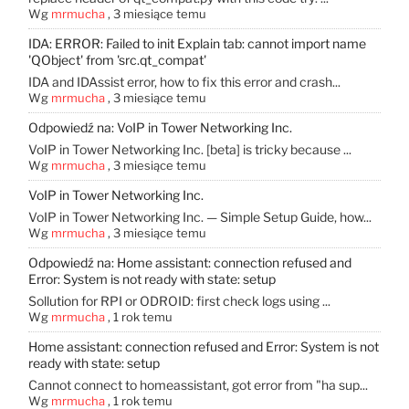
Wg
mrmucha
,
3 miesiące temu
IDA: ERROR: Failed to init Explain tab: cannot import name
'QObject' from 'src.qt_compat'
IDA and IDAssist error, how to fix this error and crash...
Wg
mrmucha
,
3 miesiące temu
Odpowiedź na: VoIP in Tower Networking Inc.
VoIP in Tower Networking Inc. [beta] is tricky because ...
Wg
mrmucha
,
3 miesiące temu
VoIP in Tower Networking Inc.
VoIP in Tower Networking Inc. — Simple Setup Guide, how...
Wg
mrmucha
,
3 miesiące temu
Odpowiedź na: Home assistant: connection refused and
Error: System is not ready with state: setup
Sollution for RPI or ODROID: first check logs using ...
Wg
mrmucha
,
1 rok temu
Home assistant: connection refused and Error: System is not
ready with state: setup
Cannot connect to homeassistant, got error from "ha sup...
Wg
mrmucha
,
1 rok temu