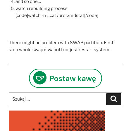
and so one…
watch rebuilding process
[code]watch -n 1 cat /proc/mdstat[/code]
There might be problem with SWAP partition. First
stop whole swap (swapoff) or just restart system.
Szukaj:
Szukaj