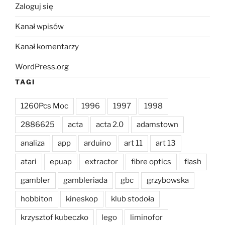
Zaloguj się
Kanał wpisów
Kanał komentarzy
WordPress.org
TAGI
1260Pcs Moc
1996
1997
1998
2886625
acta
acta 2.0
adamstown
analiza
app
arduino
art 11
art 13
atari
epuap
extractor
fibre optics
flash
gambler
gambleriada
gbc
grzybowska
hobbiton
kineskop
klub stodoła
krzysztof kubeczko
lego
liminofor