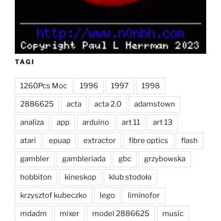
TAGI
1260Pcs Moc
1996
1997
1998
2886625
acta
acta 2.0
adamstown
analiza
app
arduino
art 11
art 13
atari
epuap
extractor
fibre optics
flash
gambler
gambleriada
gbc
grzybowska
hobbiton
kineskop
klub stodoła
krzysztof kubeczko
lego
liminofor
mdadm
mixer
model 2886625
music