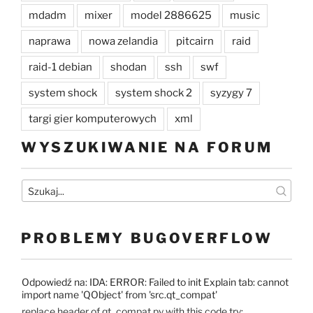
mdadm
mixer
model 2886625
music
naprawa
nowa zelandia
pitcairn
raid
raid-1 debian
shodan
ssh
swf
system shock
system shock 2
syzygy 7
targi gier komputerowych
xml
WYSZUKIWANIE NA FORUM
PROBLEMY BUGOVERFLOW
Odpowiedź na: IDA: ERROR: Failed to init Explain tab: cannot
import name 'QObject' from 'src.qt_compat'
replace header of qt_compat.py with this code try: ...