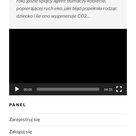
rok), gdzie śpiący agent tłumaczy kobiecie,
popierającej ruch eko, jaki błąd popełniła rodząc
dziecko i ile ono wygeneruje CO2…
Odtwarzacz
video
00:00
04:33
PANEL
Zarejestruj się
Zaloguj się