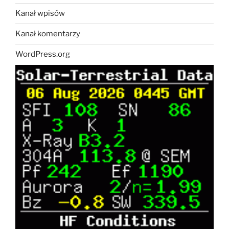
Kanał wpisów
Kanał komentarzy
WordPress.org