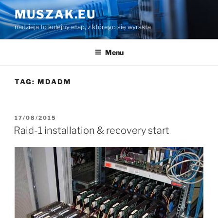
Przejdź
MUSZAK.EU
do
nadzieja to kolejny etap, z którego się wyrasta
treści
Menu
TAG:
MDADM
OPUBLIKOWANE
17/08/2015
W
Raid-1 installation & recovery start