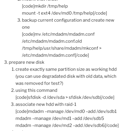
[code]mkdir /tmp/help
mount -t ext4 /dev/md0 /tmp/help[/code]
backup current configuration and create new
one
[code]mv /etc/mdadm/mdadm.conf
/etc/mdadm/mdadm.conf.old
/tmp/help/usr/share/mdadm/mkconf >
/etc/mdadm/mdadm.conf[/code]
prepare new disk
create exactly same partition size as working hdd
(you can use degradated disk with old data, which
was removed for test?)
using this command
[code]sfdisk -d /dev/sda > sfdisk /dev/sdb[/code]
associate new hdd with raid-1
[code]mdadm –manage /dev/md0 –add /dev/sdb1
mdadm –manage /dev/md1 –add /dev/sdb5
mdadm –manage /dev/md2 –add /dev/sdb6[/code]