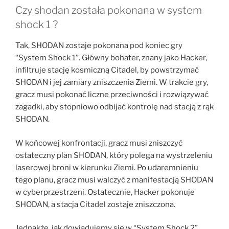
Czy shodan została pokonana w system
shock 1 ?
Tak, SHODAN zostaje pokonana pod koniec gry
“System Shock 1”. Główny bohater, znany jako Hacker,
infiltruje stację kosmiczną Citadel, by powstrzymać
SHODAN i jej zamiary zniszczenia Ziemi. W trakcie gry,
gracz musi pokonać liczne przeciwności i rozwiązywać
zagadki, aby stopniowo odbijać kontrolę nad stacją z rąk
SHODAN.
W końcowej konfrontacji, gracz musi zniszczyć
ostateczny plan SHODAN, który polega na wystrzeleniu
laserowej broni w kierunku Ziemi. Po udaremnieniu
tego planu, gracz musi walczyć z manifestacją SHODAN
w cyberprzestrzeni. Ostatecznie, Hacker pokonuje
SHODAN, a stacja Citadel zostaje zniszczona.
Jednakże, jak dowiadujemy się w “System Shock 2”,