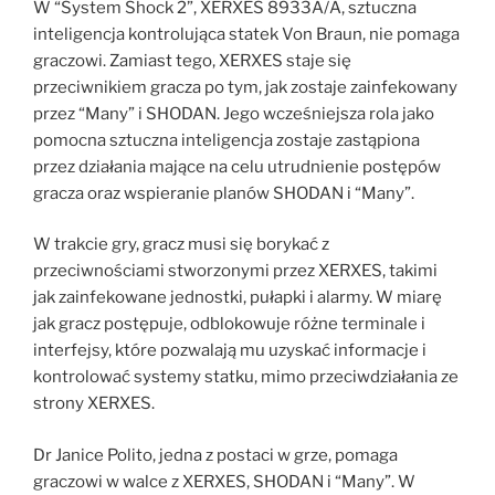
W “System Shock 2”, XERXES 8933A/A, sztuczna
inteligencja kontrolująca statek Von Braun, nie pomaga
graczowi. Zamiast tego, XERXES staje się
przeciwnikiem gracza po tym, jak zostaje zainfekowany
przez “Many” i SHODAN. Jego wcześniejsza rola jako
pomocna sztuczna inteligencja zostaje zastąpiona
przez działania mające na celu utrudnienie postępów
gracza oraz wspieranie planów SHODAN i “Many”.
W trakcie gry, gracz musi się borykać z
przeciwnościami stworzonymi przez XERXES, takimi
jak zainfekowane jednostki, pułapki i alarmy. W miarę
jak gracz postępuje, odblokowuje różne terminale i
interfejsy, które pozwalają mu uzyskać informacje i
kontrolować systemy statku, mimo przeciwdziałania ze
strony XERXES.
Dr Janice Polito, jedna z postaci w grze, pomaga
graczowi w walce z XERXES, SHODAN i “Many”. W