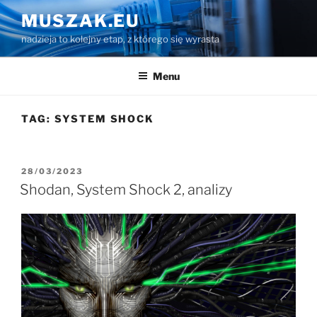
Przejdź
MUSZAK.EU
do
nadzieja to kolejny etap, z którego się wyrasta
treści
Menu
TAG:
SYSTEM SHOCK
OPUBLIKOWANE
28/03/2023
W
Shodan, System Shock 2, analizy