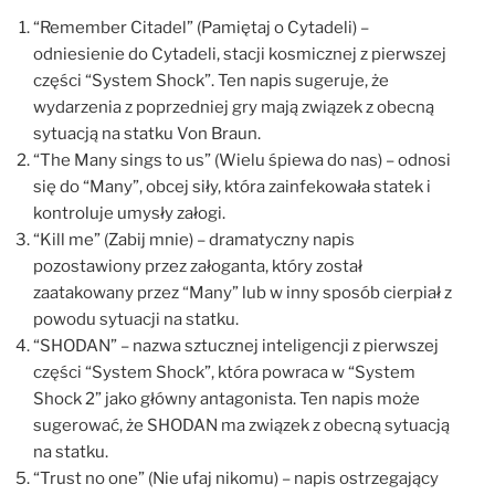
“Remember Citadel” (Pamiętaj o Cytadeli) –
odniesienie do Cytadeli, stacji kosmicznej z pierwszej
części “System Shock”. Ten napis sugeruje, że
wydarzenia z poprzedniej gry mają związek z obecną
sytuacją na statku Von Braun.
“The Many sings to us” (Wielu śpiewa do nas) – odnosi
się do “Many”, obcej siły, która zainfekowała statek i
kontroluje umysły załogi.
“Kill me” (Zabij mnie) – dramatyczny napis
pozostawiony przez załoganta, który został
zaatakowany przez “Many” lub w inny sposób cierpiał z
powodu sytuacji na statku.
“SHODAN” – nazwa sztucznej inteligencji z pierwszej
części “System Shock”, która powraca w “System
Shock 2” jako główny antagonista. Ten napis może
sugerować, że SHODAN ma związek z obecną sytuacją
na statku.
“Trust no one” (Nie ufaj nikomu) – napis ostrzegający