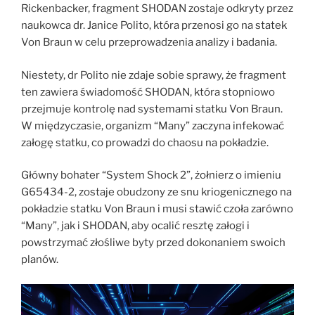
Rickenbacker, fragment SHODAN zostaje odkryty przez
naukowca dr. Janice Polito, która przenosi go na statek
Von Braun w celu przeprowadzenia analizy i badania.
Niestety, dr Polito nie zdaje sobie sprawy, że fragment
ten zawiera świadomość SHODAN, która stopniowo
przejmuje kontrolę nad systemami statku Von Braun.
W międzyczasie, organizm “Many” zaczyna infekować
załogę statku, co prowadzi do chaosu na pokładzie.
Główny bohater “System Shock 2”, żołnierz o imieniu
G65434-2, zostaje obudzony ze snu kriogenicznego na
pokładzie statku Von Braun i musi stawić czoła zarówno
“Many”, jak i SHODAN, aby ocalić resztę załogi i
powstrzymać złośliwe byty przed dokonaniem swoich
planów.