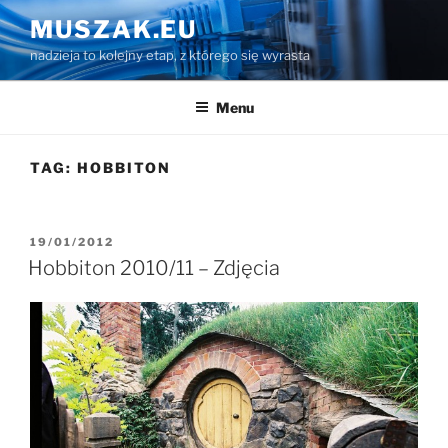
Przejdź
MUSZAK.EU
do
nadzieja to kolejny etap, z którego się wyrasta
treści
Menu
TAG:
HOBBITON
OPUBLIKOWANE
19/01/2012
W
Hobbiton 2010/11 – Zdjęcia