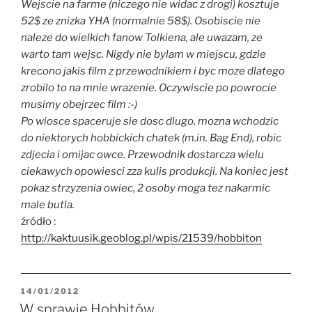
W
ejscie na farme (niczego nie widac z drogi) kosztuje
52$ ze znizka YHA (normalnie 58$). Osobiscie nie
naleze do wielkich fanow Tolkiena, ale uwazam, ze
warto tam wejsc. Nigdy nie bylam w miejscu, gdzie
krecono jakis film z przewodnikiem i byc moze dlatego
zrobilo to na mnie wrazenie. Oczywiscie po powrocie
musimy obejrzec film :-)
Po wiosce spaceruje sie dosc dlugo, mozna wchodzic
do niektorych hobbickich chatek (m.in. Bag End), robic
zdjecia i omijac owce. Przewodnik dostarcza wielu
ciekawych opowiesci zza kulis produkcji. Na koniec jest
pokaz strzyzenia owiec, 2 osoby moga tez nakarmic
male butla.
źródło :
http://kaktuusik.geoblog.pl/wpis/21539/hobbiton
OPUBLIKOWANE
14/01/2012
W
W sprawie Hobbitów