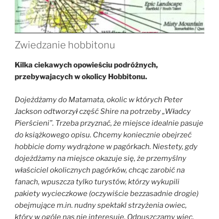
Zwiedzanie hobbitonu
Kilka ciekawych opowieściu podróżnych,
przebywajacych w okolicy Hobbitonu.
D
ojeżdżamy do Matamata, okolic w których Peter
Jackson odtworzył część Shire na potrzeby „Władcy
Pierścieni”. Trzeba przyznać, że miejsce idealnie pasuje
do książkowego opisu. Chcemy koniecznie obejrzeć
hobbicie domy wydrążone w pagórkach. Niestety, gdy
dojeżdżamy na miejsce okazuje się, że przemyślny
właściciel okolicznych pagórków, chcąc zarobić na
fanach, wpuszcza tylko turystów, którzy wykupili
pakiety wycieczkowe (oczywiście bezzasadnie drogie)
obejmujące m.in. nudny spektakl strzyżenia owiec,
który w ogóle nas nie interesuje. Odpuszczamy więc,