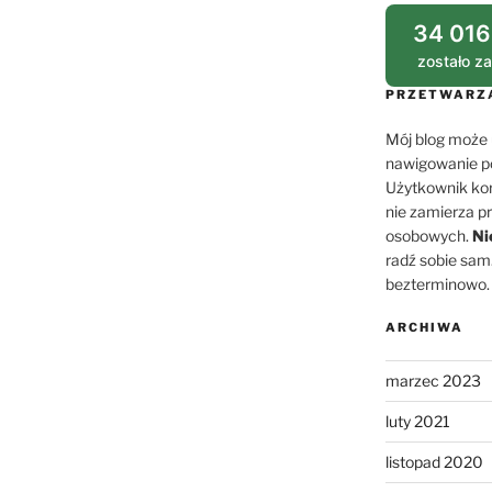
34 016
zostało z
PRZETWARZA
Mój blog może
nawigowanie po
Użytkownik korz
nie zamierza p
osobowych.
Ni
radź sobie sa
bezterminowo. 
ARCHIWA
marzec 2023
luty 2021
listopad 2020