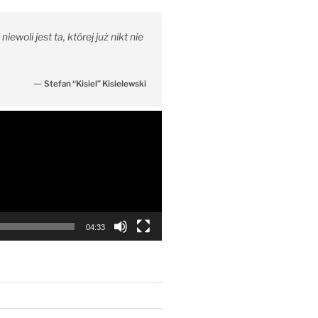
iewoli jest ta, której już nikt nie
—
Stefan “Kisiel” Kisielewski
04:33