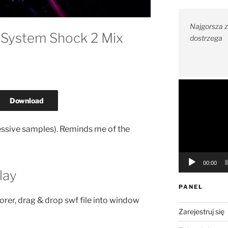
Najgorsza z n
“System Shock 2 Mix
dostrzega
Odtwarzacz
video
Download
essive samples). Reminds me of the
00:00
lay
PANEL
orer, drag & drop swf file into window
Zarejestruj się