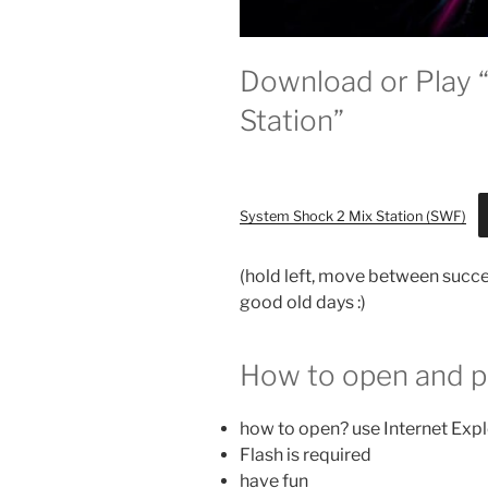
Download or Play 
Station”
System Shock 2 Mix Station (SWF)
(hold left, move between succ
good old days :)
How to open and p
how to open? use Internet Expl
Flash is required
have fun