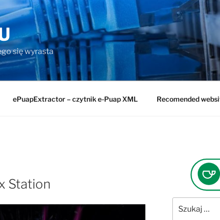
U
rego się wyrasta
ePuapExtractor – czytnik e-Puap XML
Recomended websi
x Station
Szukaj: