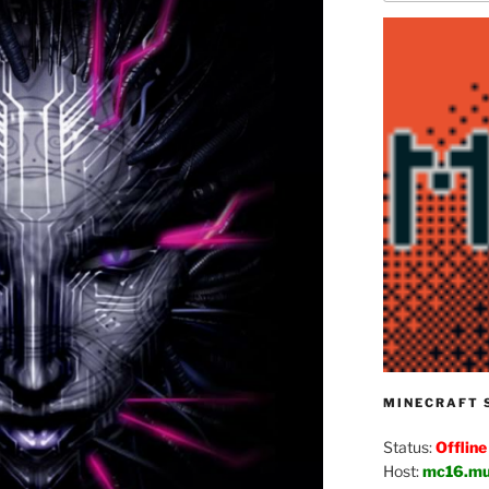
MINECRAFT 
Status:
Offline
Host:
mc16.mu