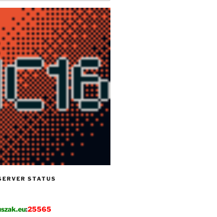
SERVER STATUS
szak.eu
:
25565