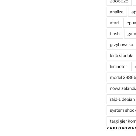
2886625
analiza
a
atari
epu
flash
gam
grzybowska
klub stodoła
liminofor
model 2886
nowa zelandi
raid-1 debian
system shoc
targi gier k
ZABLOKOWA