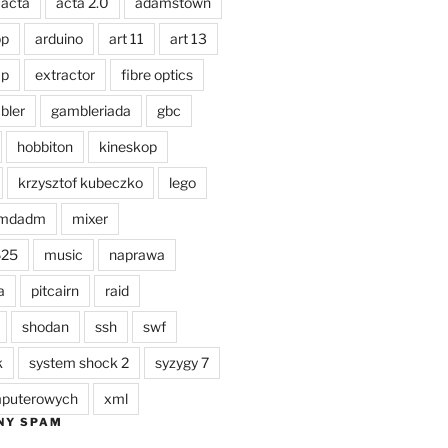
acta
acta 2.0
adamstown
pp
arduino
art 11
art 13
ap
extractor
fibre optics
bler
gambleriada
gbc
hobbiton
kineskop
krzysztof kubeczko
lego
mdadm
mixer
625
music
naprawa
a
pitcairn
raid
shodan
ssh
swf
k
system shock 2
syzygy 7
omputerowych
xml
NY SPAM