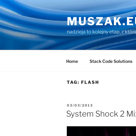
Przejdź
do
MUSZAK.E
treści
nadzieja to kolejny etap, z któ
Home
Stack Code Solutions
TAG:
FLASH
OPUBLIKOWANE
03/03/2013
W
System Shock 2 Mi