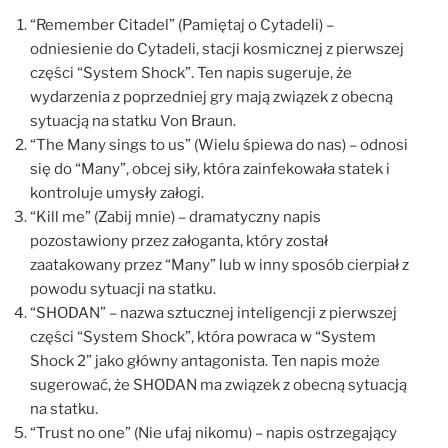
“Remember Citadel” (Pamiętaj o Cytadeli) –
odniesienie do Cytadeli, stacji kosmicznej z pierwszej
części “System Shock”. Ten napis sugeruje, że
wydarzenia z poprzedniej gry mają związek z obecną
sytuacją na statku Von Braun.
“The Many sings to us” (Wielu śpiewa do nas) – odnosi
się do “Many”, obcej siły, która zainfekowała statek i
kontroluje umysły załogi.
“Kill me” (Zabij mnie) – dramatyczny napis
pozostawiony przez załoganta, który został
zaatakowany przez “Many” lub w inny sposób cierpiał z
powodu sytuacji na statku.
“SHODAN” – nazwa sztucznej inteligencji z pierwszej
części “System Shock”, która powraca w “System
Shock 2” jako główny antagonista. Ten napis może
sugerować, że SHODAN ma związek z obecną sytuacją
na statku.
“Trust no one” (Nie ufaj nikomu) – napis ostrzegający