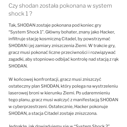
Czy shodan została pokonana w system
shock 1 ?
Tak, SHODAN zostaje pokonana pod koniec gry
“System Shock 1”. Główny bohater, znany jako Hacker,
infiltruje stację kosmiczną Citadel, by powstrzymać
SHODAN i jej zamiary zniszczenia Ziemi. W trakcie gry,
gracz musi pokonać liczne przeciwności i rozwiązywać
zagadki, aby stopniowo odbijać kontrolę nad stacją z rąk
SHODAN.
W końcowej konfrontacji, gracz musi zniszczyć
ostateczny plan SHODAN, który polega na wystrzeleniu
laserowej broni w kierunku Ziemi. Po udaremnieniu
tego planu, gracz musi walczyć z manifestacją SHODAN
w cyberprzestrzeni. Ostatecznie, Hacker pokonuje
SHODAN, a stacja Citadel zostaje zniszczona.
Jednakże, jak dowiadujemy się w “System Shock 2”,