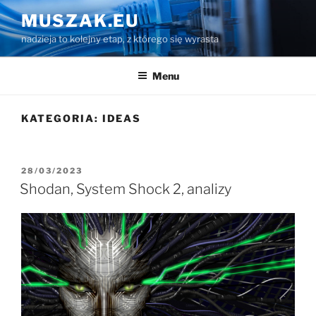
Przejdź
MUSZAK.EU
do
nadzieja to kolejny etap, z którego się wyrasta
treści
Menu
KATEGORIA:
IDEAS
OPUBLIKOWANE
28/03/2023
W
Shodan, System Shock 2, analizy