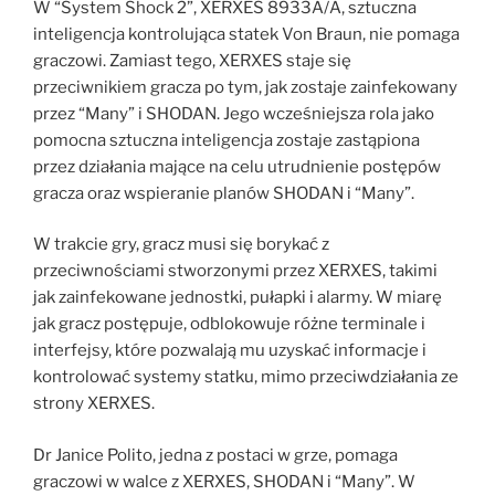
W “System Shock 2”, XERXES 8933A/A, sztuczna
inteligencja kontrolująca statek Von Braun, nie pomaga
graczowi. Zamiast tego, XERXES staje się
przeciwnikiem gracza po tym, jak zostaje zainfekowany
przez “Many” i SHODAN. Jego wcześniejsza rola jako
pomocna sztuczna inteligencja zostaje zastąpiona
przez działania mające na celu utrudnienie postępów
gracza oraz wspieranie planów SHODAN i “Many”.
W trakcie gry, gracz musi się borykać z
przeciwnościami stworzonymi przez XERXES, takimi
jak zainfekowane jednostki, pułapki i alarmy. W miarę
jak gracz postępuje, odblokowuje różne terminale i
interfejsy, które pozwalają mu uzyskać informacje i
kontrolować systemy statku, mimo przeciwdziałania ze
strony XERXES.
Dr Janice Polito, jedna z postaci w grze, pomaga
graczowi w walce z XERXES, SHODAN i “Many”. W