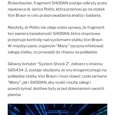
Rickenbacker, fragment SHODAN zostaje odkryty przez
naukowca dr. Janice Polito, która przenosi go na statek
Von Braun w celu przeprowadzenia analizy i badania.
Niestety, dr Polito nie zdaje sobie sprawy, że fragment
ten zawiera świadomość SHODAN, która stopniowo
przejmuje kontrolę nad systemami statku Von Braun.
W międzyczasie, organizm “Many” zaczyna infekować
załogę statku, co prowadzi do chaosu na pokładzie.
Główny bohater “System Shock 2”, żołnierz o imieniu
G65434-2, zostaje obudzony ze snu kriogenicznego na
pokładzie statku Von Braun i musi stawić czoła zarówno
“Many”, jak i SHODAN, aby ocalić resztę załogi i
powstrzymać złośliwe byty przed dokonaniem swoich
planów.