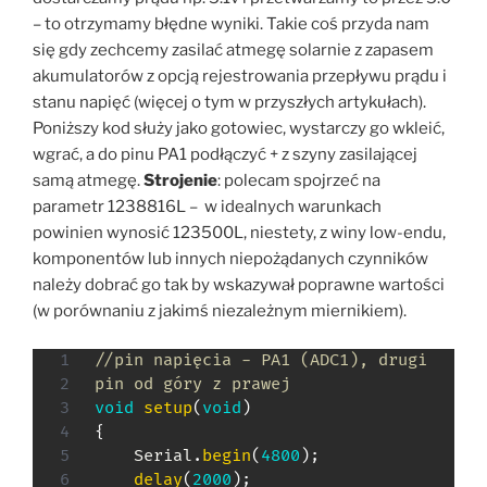
– to otrzymamy błędne wyniki. Takie coś przyda nam
się gdy zechcemy zasilać atmegę solarnie z zapasem
akumulatorów z opcją rejestrowania przepływu prądu i
stanu napięć (więcej o tym w przyszłych artykułach).
Poniższy kod służy jako gotowiec, wystarczy go wkleić,
wgrać, a do pinu PA1 podłączyć + z szyny zasilającej
samą atmegę.
Strojenie
: polecam spojrzeć na
parametr 1238816L – w idealnych warunkach
powinien wynosić 123500L, niestety, z winy low-endu,
komponentów lub innych niepożądanych czynników
należy dobrać go tak by wskazywał poprawne wartości
(w porównaniu z jakimś niezależnym miernikiem).
//pin napięcia - PA1 (ADC1), drugi 
pin od góry z prawej
void
setup
(
void
)
{
	Serial
.
begin
(
4800
)
;
delay
(
2000
)
;