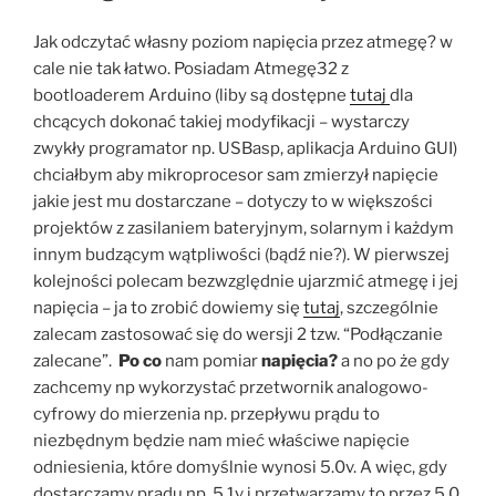
Jak odczytać własny poziom napięcia przez atmegę? w
cale nie tak łatwo. Posiadam Atmegę32 z
bootloaderem Arduino (liby są dostępne
tutaj
dla
chcących dokonać takiej modyfikacji – wystarczy
zwykły programator np. USBasp, aplikacja Arduino GUI)
chciałbym aby mikroprocesor sam zmierzył napięcie
jakie jest mu dostarczane – dotyczy to w większości
projektów z zasilaniem bateryjnym, solarnym i każdym
innym budzącym wątpliwości (bądź nie?). W pierwszej
kolejności polecam bezwzględnie ujarzmić atmegę i jej
napięcia – ja to zrobić dowiemy się
tutaj
, szczególnie
zalecam zastosować się do wersji 2 tzw. “Podłączanie
zalecane”.
Po co
nam pomiar
napięcia?
a no po że gdy
zachcemy np wykorzystać przetwornik analogowo-
cyfrowy do mierzenia np. przepływu prądu to
niezbędnym będzie nam mieć właściwe napięcie
odniesienia, które domyślnie wynosi 5.0v. A więc, gdy
dostarczamy prądu np. 5.1v i przetwarzamy to przez 5.0