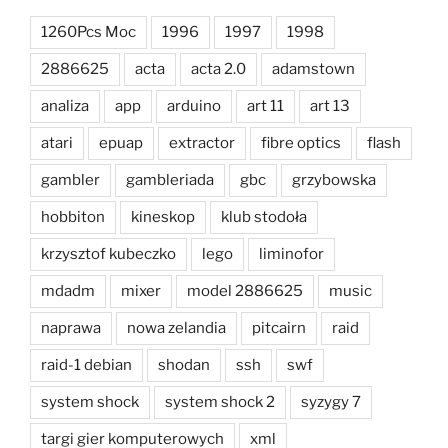
1260Pcs Moc
1996
1997
1998
2886625
acta
acta 2.0
adamstown
analiza
app
arduino
art 11
art 13
atari
epuap
extractor
fibre optics
flash
gambler
gambleriada
gbc
grzybowska
hobbiton
kineskop
klub stodoła
krzysztof kubeczko
lego
liminofor
mdadm
mixer
model 2886625
music
naprawa
nowa zelandia
pitcairn
raid
raid-1 debian
shodan
ssh
swf
system shock
system shock 2
syzygy 7
targi gier komputerowych
xml