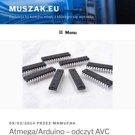
Przejdź
MUSZAK.EU
do
nadzieja to kolejny etap, z którego się wyrasta
treści
Menu
OPUBLIKOWANE
09/02/2014
PRZEZ
MRMUCHA
W
Atmega/Arduino – odczyt AVC