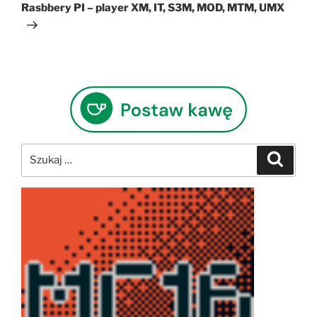
wpis
Rasbbery PI – player XM, IT, S3M, MOD, MTM, UMX
Szukaj:
Szukaj