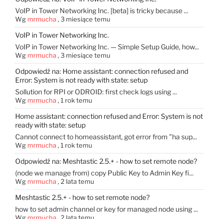
VoIP in Tower Networking Inc. [beta] is tricky because ...
Wg
mrmucha
,
3 miesiące temu
VoIP in Tower Networking Inc.
VoIP in Tower Networking Inc. — Simple Setup Guide, how...
Wg
mrmucha
,
3 miesiące temu
Odpowiedź na: Home assistant: connection refused and
Error: System is not ready with state: setup
Sollution for RPI or ODROID: first check logs using ...
Wg
mrmucha
,
1 rok temu
Home assistant: connection refused and Error: System is not
ready with state: setup
Cannot connect to homeassistant, got error from "ha sup...
Wg
mrmucha
,
1 rok temu
Odpowiedź na: Meshtastic 2.5.+ - how to set remote node?
(node ​​we manage from) copy Public Key to Admin Key fi...
Wg
mrmucha
,
2 lata temu
Meshtastic 2.5.+ - how to set remote node?
how to set admin channel or key for managed node using ...
Wg
mrmucha
,
2 lata temu