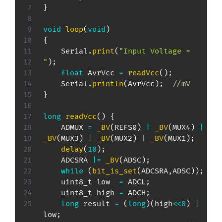
}
void
loop
(
void
)
{
	Serial
.
print
(
"Input Voltage =  
"
)
;
float
 AvrVcc 
=
readVcc
(
)
;
	Serial
.
println
(
AvrVcc
)
;
//mV
}
long
readVcc
(
)
{
	ADMUX 
=
_BV
(
REFS0
)
|
_BV
(
MUX4
)
|
_BV
(
MUX3
)
|
_BV
(
MUX2
)
|
_BV
(
MUX1
)
;
delay
(
10
)
;
	ADCSRA 
|=
_BV
(
ADSC
)
;
while
(
bit_is_set
(
ADCSRA
,
ADSC
)
)
;
uint8_t
 low  
=
 ADCL
;
uint8_t
 high 
=
 ADCH
;
long
 result 
=
(
long
)
(
high
<<
8
)
|
low
;