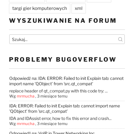
targi gier komputerowych
xml
WYSZUKIWANIE NA FORUM
PROBLEMY BUGOVERFLOW
Odpowiedź na: IDA: ERROR: Failed to init Explain tab: cannot
import name 'QObject' from 'src.qt_compat'
replace header of qt_compat.py with this code try: ...
Wg
mrmucha
,
3 miesiące temu
IDA: ERROR: Failed to init Explain tab: cannot import name
'QObject' from 'src.qt_compat'
IDA and IDAssist error, how to fix this error and crash...
Wg
mrmucha
,
3 miesiące temu
Odpowiedź na: VoIP in Tower Networking Inc.