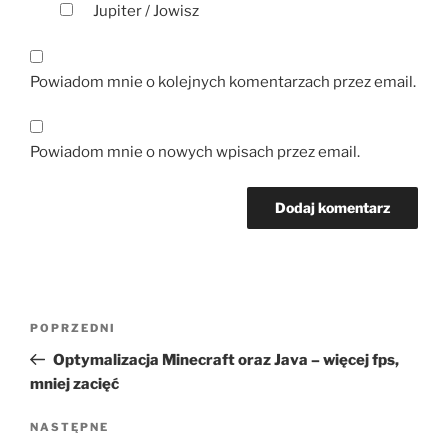
Jupiter / Jowisz
Powiadom mnie o kolejnych komentarzach przez email.
Powiadom mnie o nowych wpisach przez email.
Nawigacja
Poprzedni
POPRZEDNI
wpisu
wpis
Optymalizacja Minecraft oraz Java – więcej fps,
mniej zacięć
Następny
NASTĘPNE