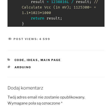
	result 
=
1238816L
/
 result
;
// 
Calculate Vcc (in mV); 1125300~ = 
1.1*1023*1000
return
 result
;
}
POST VIEWS:
4 599
KATEGORIE
CODE
,
IDEAS
,
MAIN PAGE
TAGI
ARDUINO
Dodaj komentarz
Twój adres email nie zostanie opublikowany.
Wymagane pola są oznaczone
*