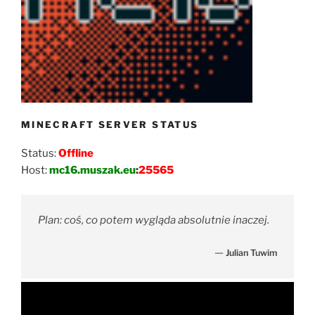
MINECRAFT SERVER STATUS
Status:
Offline
Host:
mc16.muszak.eu
:
25565
Plan: coś, co potem wygląda absolutnie inaczej.
—
Julian Tuwim
Odtwarzacz
video