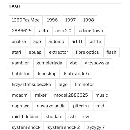
TAGI
1260Pcs Moc
1996
1997
1998
2886625
acta
acta 2.0
adamstown
analiza
app
arduino
art 11
art 13
atari
epuap
extractor
fibre optics
flash
gambler
gambleriada
gbc
grzybowska
hobbiton
kineskop
klub stodoła
krzysztof kubeczko
lego
liminofor
mdadm
mixer
model 2886625
music
naprawa
nowa zelandia
pitcairn
raid
raid-1 debian
shodan
ssh
swf
system shock
system shock 2
syzygy 7